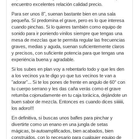
encuentro excelentes relación calidad precio.
Para ser unos 8", suenan bastante bien en una sala
pequeña. Sí predomina el grave, pero es lo que interesa
cuando pinchas. Si lo quieres también como equipo de
sonido para ir poniendo vinilos siempre que tengas una
mesa de mezclas que te permita regular las frecuencias
graves, medias y aguda, suenan suficientemente claros
y precisos, con suficiente potencia para que tengas una
experiéncia buena y agradable.
Si los subes en plan voy a rebentarlo todo y que les den
a los vecinos ya te digo yo que tus vecinos te van a
"adorar"... Si te los pones de frente en angulo de 60° con
tu cuerpo serrano y les das caña verás como el grave
retumba cojonudamente en tu caja torácica, dejándote un
buen sabor de mezcla. Entonces es cuando dices siiiiiii,
los adoro!!!
En definitiva, si buscas unos bafles para pinchar y
divertirte como un enano en una jungla de setas
mágicas, bi-autoamplificados, bien acabados, bien
construidos, con lo necesario para cualquier equipo de