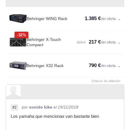
1.385 €
Behringer WING Rack
Ver oferta
→
-32%
Behringer X-Touch
217 €
320 €
Ver oferta
→
Compact
790 €
Behringer X32 Rack
Ver oferta
→
Enlaces de afiliación
por
sonido kike
el 19/11/2018
#2
Los yamaha que mencionas van bastante bien