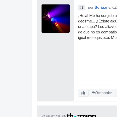
por
Borja.g
el 0
#1
¡Hola! Me ha surgido u
decirme... ¿Existe alg
una etapa? Los altavoc
de que no es compatible
igual me equivoco. Mu
Responder
OFERTAS EN