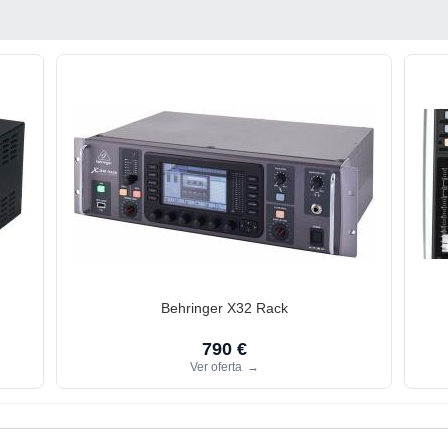
Behringer X32 Rack
790 €
Ver oferta
→