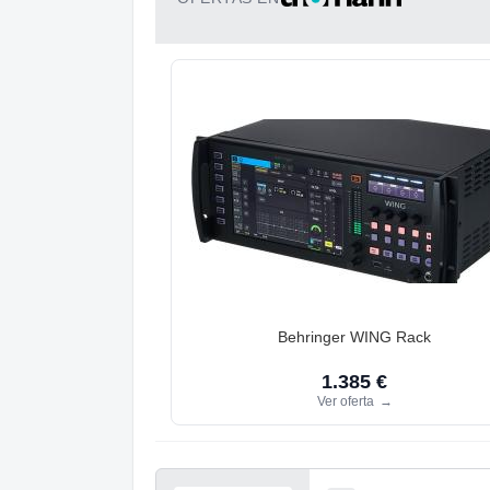
Behringer WING Rack
1.385 €
Ver oferta
→