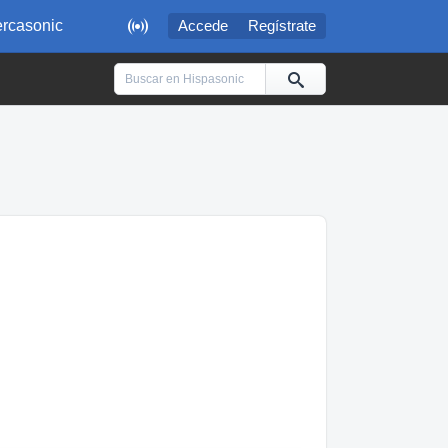

rcasonic
Accede
Regístrate