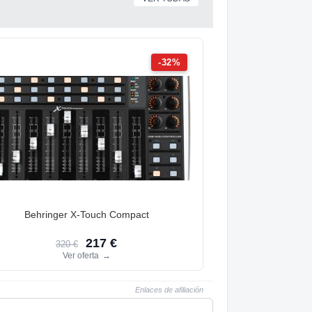
-32%
Behringer X-Touch Compact
217 €
320 €
Ver oferta
→
Enlaces de afiliación