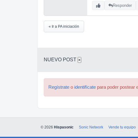
Responder
« Ir a PA iniciación
NUEVO POST
×
Regístrate
o
identifícate
para poder postear e
© 2026
Hispasonic
Sonic Network
Vende tu equipo