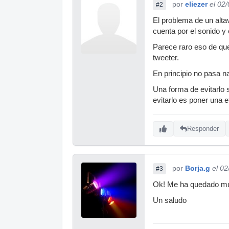
por
eliezer
el 02
#2
El problema de un altav
cuenta por el sonido y 
Parece raro eso de que
tweeter.
En principio no pasa na
Una forma de evitarlo s
evitarlo es poner una
Responder
por
Borja.g
el 0
#3
Ok! Me ha quedado muy
Un saludo