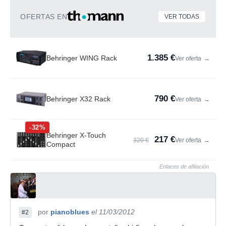
OFERTAS EN
VER TODAS
1.385 €
Behringer WING Rack
Ver oferta
→
790 €
Behringer X32 Rack
Ver oferta
→
-32%
Behringer X-Touch
217 €
320 €
Ver oferta
→
Compact
Enlaces de afiliación
por
pianoblues
el 11/03/2012
#2