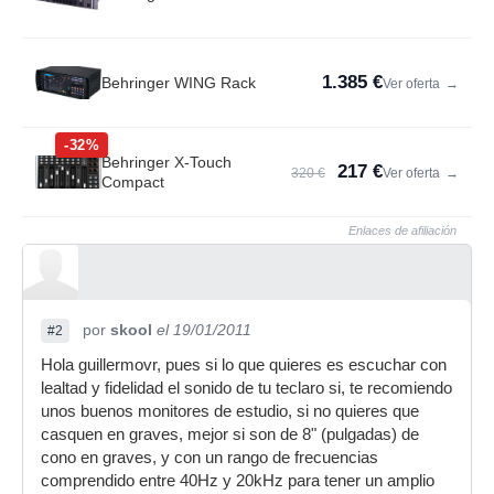
1.385 €
Behringer WING Rack
Ver oferta
→
-32%
Behringer X-Touch
217 €
320 €
Ver oferta
→
Compact
Enlaces de afiliación
por
skool
el 19/01/2011
#2
Hola guillermovr, pues si lo que quieres es escuchar con
lealtad y fidelidad el sonido de tu teclaro si, te recomiendo
unos buenos monitores de estudio, si no quieres que
casquen en graves, mejor si son de 8" (pulgadas) de
cono en graves, y con un rango de frecuencias
comprendido entre 40Hz y 20kHz para tener un amplio