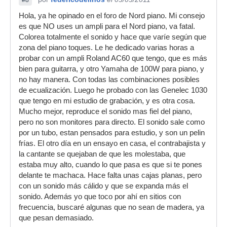
#8
Hola, ya he opinado en el foro de Nord piano. Mi consejo
es que NO uses un ampli para el Nord piano, va fatal.
Colorea totalmente el sonido y hace que varíe según que
zona del piano toques. Le he dedicado varias horas a
probar con un ampli Roland AC60 que tengo, que es más
bien para guitarra, y otro Yamaha de 100W para piano, y
no hay manera. Con todas las combinaciones posibles
de ecualización. Luego he probado con las Genelec 1030
que tengo en mi estudio de grabación, y es otra cosa.
Mucho mejor, reproduce el sonido mas fiel del piano,
pero no son monitores para directo. El sonido sale como
por un tubo, estan pensados para estudio, y son un pelin
frías. El otro día en un ensayo en casa, el contrabajista y
la cantante se quejaban de que les molestaba, que
estaba muy alto, cuando lo que pasa es que si te pones
delante te machaca. Hace falta unas cajas planas, pero
con un sonido más cálido y que se expanda más el
sonido. Además yo que toco por ahí en sitios con
frecuencia, buscaré algunas que no sean de madera, ya
que pesan demasiado.