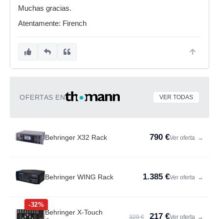
Muchas gracias.
Atentamente: Firench
OFERTAS EN
VER TODAS
790 €
Behringer X32 Rack
Ver oferta
→
1.385 €
Behringer WING Rack
Ver oferta
→
-32%
Behringer X-Touch
217 €
320 €
Ver oferta
→