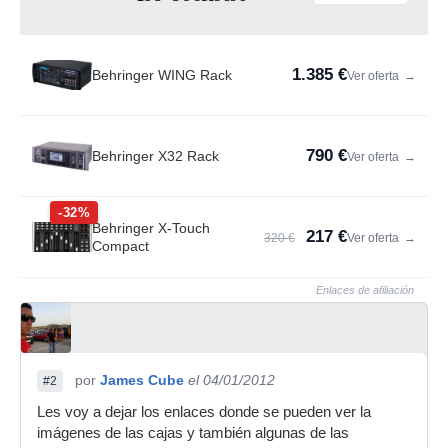
1.385 €
Behringer WING Rack
Ver oferta
→
790 €
Behringer X32 Rack
Ver oferta
→
-32%
Behringer X-Touch
217 €
320 €
Ver oferta
→
Compact
Enlaces de afiliación
por
James Cube
el 04/01/2012
#2
Les voy a dejar los enlaces donde se pueden ver la
imágenes de las cajas y también algunas de las