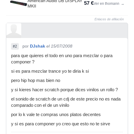
American Audio DB DISPLAY
57 €
Ver en thomann
→
MKII
Enlaces de afiliación
por
DJshak
el 15/07/2008
#2
para que quieres el todo en uno para mezclar o para
componer ?
si es para mezclar trance yo te diria k si
pero hip hop mas bien no
y si kieres hacer scratch porque dices vinilos un rollo ?
el sonido de scratch de un cdj de este precio no es nada
comparado con el de un vinilo
por lo k vale te compras unos platos decentes
y si es para componer yo creo que esto no te sirve