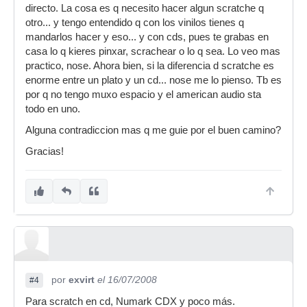
el sonido de scratch de un cdj de este precio no
directo. La cosa es q necesito hacer algun scratche q
es nada comparado con el de un vinilo
otro... y tengo entendido q con los vinilos tienes q
mandarlos hacer y eso... y con cds, pues te grabas en
por lo k vale te compras unos platos decentes
casa lo q kieres pinxar, scrachear o lo q sea. Lo veo mas
y si es para componer yo creo que esto no te
practico, nose. Ahora bien, si la diferencia d scratche es
sirve
enorme entre un plato y un cd... nose me lo pienso. Tb es
por q no tengo muxo espacio y el american audio sta
todo en uno.
Alguna contradiccion mas q me guie por el buen camino?
Gracias!
por
exvirt
el 16/07/2008
#4
Para scratch en cd, Numark CDX y poco más.