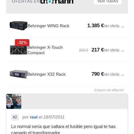
OFERTAS EN
VER TODAS
1.385 €
Behringer WING Rack
Ver oferta
→
-32%
Behringer X-Touch
217 €
320 €
Ver oferta
→
Compact
790 €
Behringer X32 Rack
Ver oferta
→
Enlaces de afiliación
por
raat
el 18/07/2011
#2
Lo normal sería que saltara el fusible pero igual te has
cargado el transformador