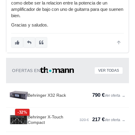
como debe ser la relacion entre la potencia de un
amplificador de bajo con uno de guitarra para que suenen
bien.
Gracias y saludos.
OFERTAS EN
VER TODAS
790 €
Behringer X32 Rack
Ver oferta
→
-32%
Behringer X-Touch
217 €
320 €
Ver oferta
→
Compact