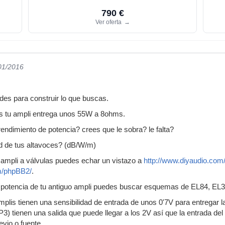
790 €
Ver oferta
→
/01/2016
es para construir lo que buscas.
s tu ampli entrega unos 55W a 8ohms.
rendimiento de potencia? crees que le sobra? le falta?
ad de tus altavoces? (dB/W/m)
n ampli a válvulas puedes echar un vistazo a
http://www.diyaudio.com
m/phpBB2/
.
a potencia de tu antiguo ampli puedes buscar esquemas de EL84, EL
plis tienen una sensibilidad de entrada de unos 0'7V para entregar 
) tienen una salida que puede llegar a los 2V así que la entrada del 
evio o fuente.