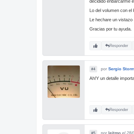
decidido enbarcarme en
Lo del volumen con el 
Le hechare un vistazo 
Gracias por tu ayuda.
Responder
por
Sergio Stor
#4
Ah!Y un detalle importa
Responder
por
leitmo
el 28
#5