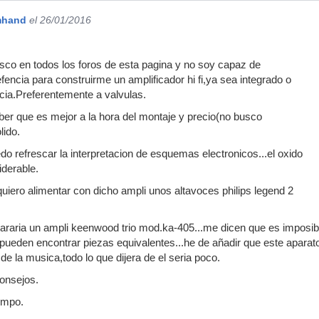
mhand
el 26/01/2016
o en todos los foros de esta pagina y no soy capaz de
fencia para construirme un amplificador hi fi,ya sea integrado o
cia.Preferentemente a valvulas.
aber que es mejor a la hora del montaje y precio(no busco
lido.
do refrescar la interpretacion de esquemas electronicos...el oxido
iderable.
uiero alimentar con dicho ampli unos altavoces philips legend 2
araria un ampli keenwood trio mod.ka-405...me dicen que es imposib
 pueden encontrar piezas equivalentes...he de añadir que este aparat
de la musica,todo lo que dijera de el seria poco.
onsejos.
empo.