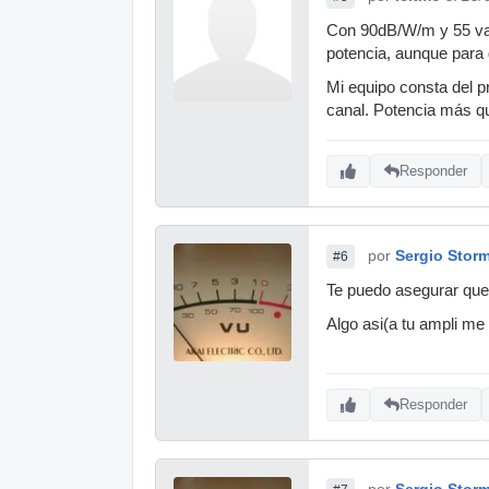
Con 90dB/W/m y 55 vat
potencia, aunque para
Mi equipo consta del p
canal. Potencia más qu
Responder
por
Sergio Stor
#6
Te puedo asegurar que 
Algo asi(a tu ampli me
Responder
por
Sergio Stor