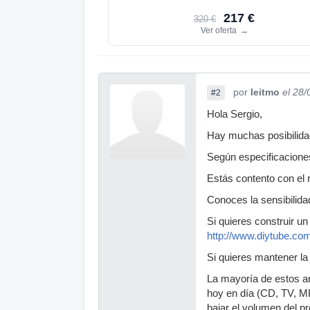
217 €
320 €
Ver oferta
→
por
leitmo
el 28
#2
Hola Sergio,
Hay muchas posibilidad
Según especificacione
Estás contento con el 
Conoces la sensibilid
Si quieres construir u
http://www.diytube.co
Si quieres mantener l
La mayoría de estos am
hoy en día (CD, TV, MP3
bajar el volumen del pr