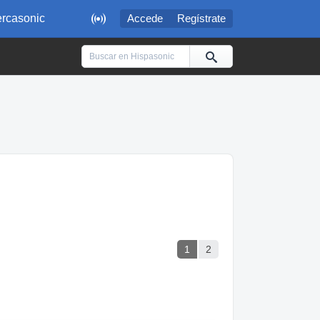

rcasonic
Accede
Regístrate
1
2