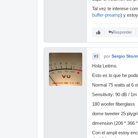
Tal vez te interese con
buffer-preamp
) y esto
Responder
por
Sergio Stor
#3
Hola Leitmo.
Esto es lo que he podi
Normal 75 watts at 6
Sensitivity: 90 dB / 1
180 woofer fiberglass
dome tweeter 25 plygr
dimension (206 * 366 *
Con el ampli estoy enc