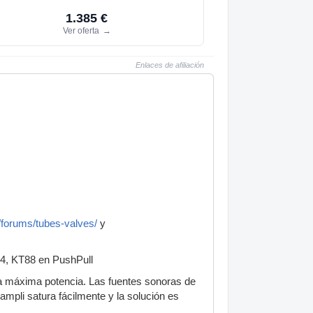
1.385 €
Ver oferta
→
Enlaces de afiliación
/forums/tubes-valves/
y
34, KT88 en PushPull
la máxima potencia. Las fuentes sonoras de
ampli satura fácilmente y la solución es