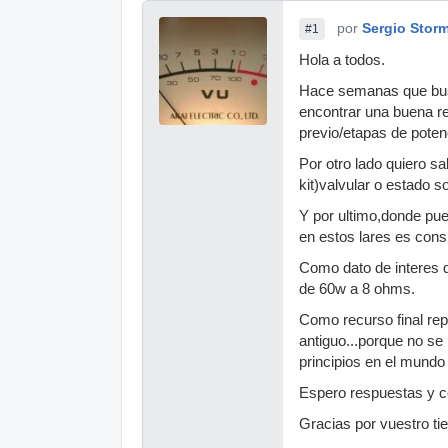
por
Sergio Stor
#1
Hola a todos.
Hace semanas que busc
encontrar una buena re
previo/etapas de poten
Por otro lado quiero s
kit)valvular o estado so
Y por ultimo,donde pue
en estos lares es cons
Como dato de interes q
de 60w a 8 ohms.
Como recurso final rep
antiguo...porque no se
principios en el mundo 
Espero respuestas y c
Gracias por vuestro ti