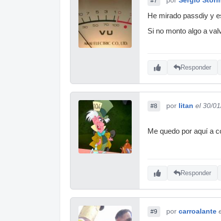
#7
He mirado passdiy y es
Si no monto algo a valv
Responder
por
litan
el 30/0
#8
Me quedo por aquí a co
Responder
por
carroalante
#9