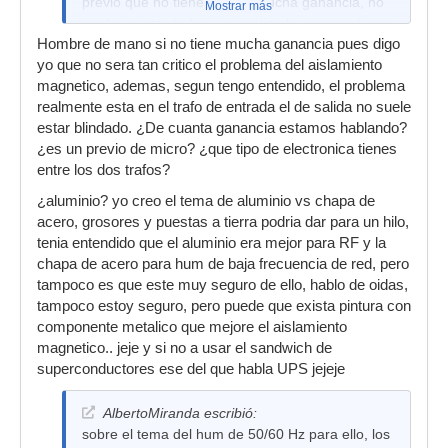
previo que no tiene mucha mucha ganancia, no
Mostrar más
me he puesto todavía a analizarlo, pero no tiene
Hombre de mano si no tiene mucha ganancia pues digo
hum por lo menos audible, pero tampoco lo he
yo que no sera tan critico el problema del aislamiento
puesto a prueba poniéndolo cerca de otros
magnetico, ademas, segun tengo entendido, el problema
equipos.
realmente esta en el trafo de entrada el de salida no suele
estar blindado. ¿De cuanta ganancia estamos hablando?
¿es un previo de micro? ¿que tipo de electronica tienes
entre los dos trafos?
¿aluminio? yo creo el tema de aluminio vs chapa de
acero, grosores y puestas a tierra podria dar para un hilo,
tenia entendido que el aluminio era mejor para RF y la
chapa de acero para hum de baja frecuencia de red, pero
tampoco es que este muy seguro de ello, hablo de oidas,
tampoco estoy seguro, pero puede que exista pintura con
componente metalico que mejore el aislamiento
magnetico.. jeje y si no a usar el sandwich de
superconductores ese del que habla UPS jejeje
AlbertoMiranda escribió:
sobre el tema del hum de 50/60 Hz para ello, los