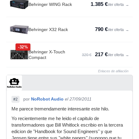
1.385 €
Behringer WING Rack
Ver oferta
→
790 €
Behringer X32 Rack
Ver oferta
→
-32%
Behringer X-Touch
217 €
320 €
Ver oferta
→
Compact
Enlaces de afiliación
por
NoRobot Audio
el 27/09/2011
#2
Me parece tremendamente interesante este hilo.
Yo recientemente me he leido el capitulo de
transformadores que Bill Whitlock escribio en la tercera
edicion de "Handbook for Sound Engineers" y que
Jensen tiene entre sus "white papers" (supongo que tu