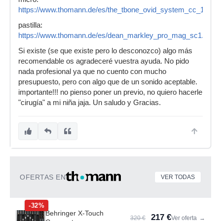
https://www.thomann.de/es/the_tbone_ovid_system_cc_100.h
pastilla:
https://www.thomann.de/es/dean_markley_pro_mag_sc1.htm
Si existe (se que existe pero lo desconozco) algo más
recomendable os agradeceré vuestra ayuda. No pido
nada profesional ya que no cuento con mucho
presupuesto, pero con algo que de un sonido aceptable.
importante!!! no pienso poner un previo, no quiero hacerle
"cirugía" a mi niña jaja. Un saludo y Gracias.
OFERTAS EN
VER TODAS
-32%
Behringer X-Touch
217 €
320 €
Ver oferta
→