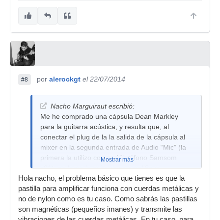
por
alerockgt
el 22/07/2014
#8
Nacho Marguiraut escribió:
Me he comprado una cápsula Dean Markley
para la guitarra acústica, y resulta que, al
conectar el plug de la la salida de la cápsula al
mixer en la segunda entrada de Audio “Mic” (la
primera la utilizo con un Micrófono Samsom
Mostrar más
c01), no logro la guitarra se amplifique
Hola nacho, el problema básico que tienes es que la
pastilla para amplificar funciona con cuerdas metálicas y
no de nylon como es tu caso. Como sabrás las pastillas
son magnéticas (pequeños imanes) y transmite las
vibraciones de las cuerdas metálicas. En tu caso, para