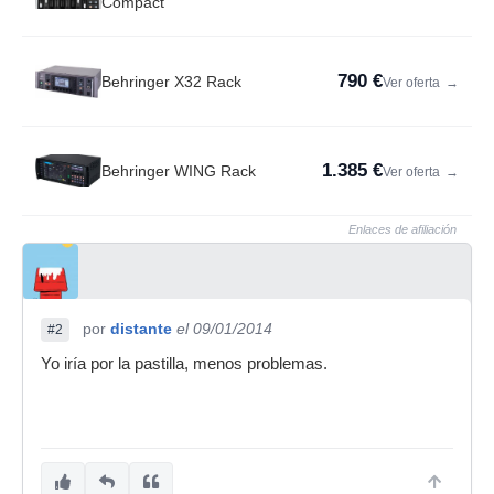
Compact
790 €
Behringer X32 Rack
Ver oferta
→
1.385 €
Behringer WING Rack
Ver oferta
→
Enlaces de afiliación
por
distante
el 09/01/2014
#2
Yo iría por la pastilla, menos problemas.