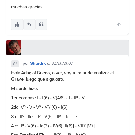
muchas gracias
por
Shardik
el 31/10/2007
#7
Hola Adagio! Bueno, a ver, voy a tratar de analizar el
Grave, luego que siga otro.
El sordo hizo:
1er compás: I - I(6) - V(4/6) - I - IIº - V
2do: Vº - V - Vº - Vº/I(6) - I(6)
3ro: IIº - IIe - IIº - V(6) - IIº - IIe - IIº
4to: IIº - V(6) - Ie(2) - IV(6) [II(6)] - VII7 [V7]