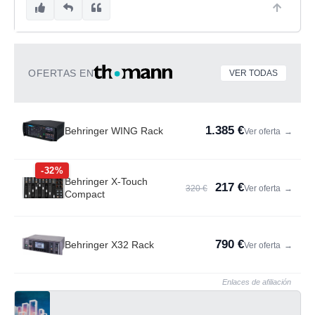
OFERTAS EN
VER TODAS
1.385 €
Behringer WING Rack
Ver oferta
→
-32%
Behringer X-Touch
217 €
320 €
Ver oferta
→
Compact
790 €
Behringer X32 Rack
Ver oferta
→
Enlaces de afiliación