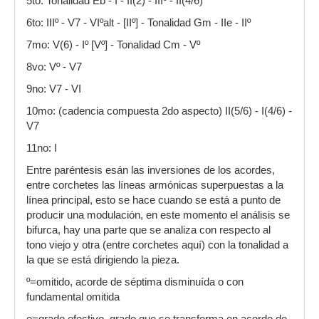
5to: Tonalidad Eb - I - II(2) - IIIº - II(4/6)
6to: IIIº - V7 - VIºalt - [IIº] - Tonalidad Gm - IIe - IIº
7mo: V(6) - Iº [Vº] - Tonalidad Cm - Vº
8vo: Vº - V7
9no: V7 - VI
10mo: (cadencia compuesta 2do aspecto) II(5/6) - I(4/6) -
V7
11no: I
Entre paréntesis esán las inversiones de los acordes,
entre corchetes las líneas armónicas superpuestas a la
línea principal, esto se hace cuando se está a punto de
producir una modulación, en este momento el análisis se
bifurca, hay una parte que se analiza con respecto al
tono viejo y otra (entre corchetes aquí) con la tonalidad a
la que se está dirigiendo la pieza.
º=omitido, acorde de séptima disminuída o con
fundamental omitida