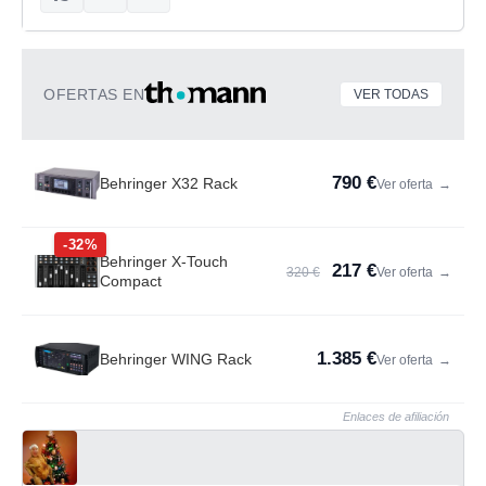
OFERTAS EN
VER TODAS
790 €
Behringer X32 Rack
Ver oferta
→
-32%
Behringer X-Touch
217 €
320 €
Ver oferta
→
Compact
1.385 €
Behringer WING Rack
Ver oferta
→
Enlaces de afiliación