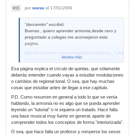
por
warau
el 17/01/2006
#15
"dancemkn" escribió:
Buenas , quiero aprender armonia,desde cero y
preguntado a colegas me aconsejaron esta
pagina,
http://musicareas.com/cursos/quintas/quintas_1.phtml
Mostrar más
la verdad es que parece sencillo pero no acabo
de comprenderlo(me cuesta mucho entender la
Esa página explica el círculo de quintas, que sólamente
armonia en general)me gustaria saber que os
deberás entender cuando vayas a estudiar modulaciones
parece el curso que ofrece esta pagina y de
o cambios de regional tonal. O sea, que hay muchas
paso haber si alguien me lo puede explicar un
cosas que estudiar antes de llegar a ese capítulo.
poco por encima.
P.D. Como resumen en general a todo lo que se venía
Gracias
hablando, la armonía no es algo que se pueda aprender
Saludos
leyendo un "tutorial" o ni siquiera un tratado. Hace falta
una base musical muy fuerte en general, aparte de
Dancemkn
comprender todos los conceptos de forma "interiorizada".
O sea, que hace falta un profesor y romperse los sesos