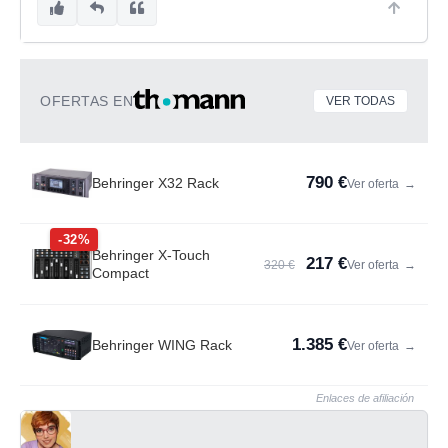
OFERTAS EN
VER TODAS
790 €
Behringer X32 Rack
Ver oferta
→
-32%
Behringer X-Touch
217 €
320 €
Ver oferta
→
Compact
1.385 €
Behringer WING Rack
Ver oferta
→
Enlaces de afiliación