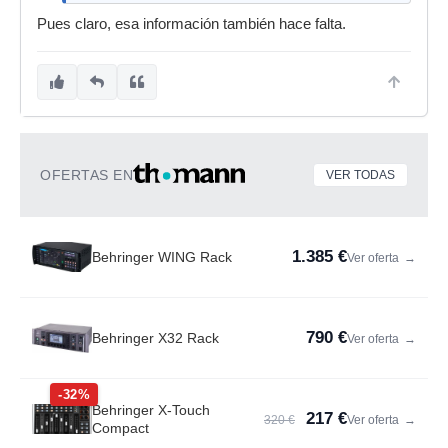
Pues claro, esa información también hace falta.
OFERTAS EN
VER TODAS
1.385 €
Behringer WING Rack
Ver oferta
→
790 €
Behringer X32 Rack
Ver oferta
→
-32%
Behringer X-Touch
217 €
320 €
Ver oferta
→
Compact