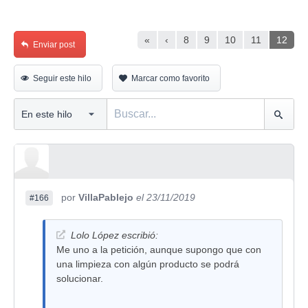
«
‹
8
9
10
11
12
Enviar post
Seguir este hilo
Marcar como favorito
por
VillaPablejo
el 23/11/2019
#166
Lolo López escribió:
Me uno a la petición, aunque supongo que con
una limpieza con algún producto se podrá
solucionar.