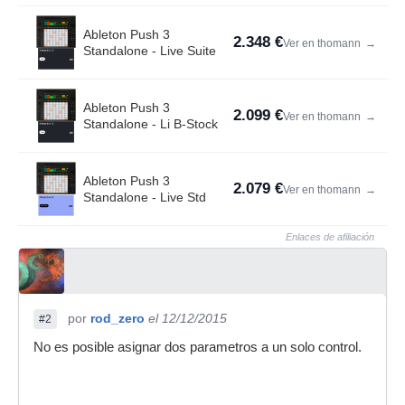
Ableton Push 3
2.348 €
Ver en thomann
→
Standalone - Live Suite
Ableton Push 3
2.099 €
Ver en thomann
→
Standalone - Li B-Stock
Ableton Push 3
2.079 €
Ver en thomann
→
Standalone - Live Std
Enlaces de afiliación
por
rod_zero
el 12/12/2015
#2
No es posible asignar dos parametros a un solo control.