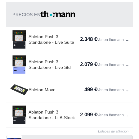
PRECIOS EN
Ableton Push 3
2.348 €
Ver en thomann
→
Standalone - Live Suite
Ableton Push 3
2.079 €
Ver en thomann
→
Standalone - Live Std
499 €
Ableton Move
Ver en thomann
→
Ableton Push 3
2.099 €
Ver en thomann
→
Standalone - Li B-Stock
Enlaces de afiliación