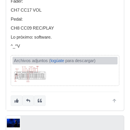
Fader:
CH7 CC17 VOL
Pedal:
CH8 CC09 REC/PLAY
Lo próximo: software.
^_^V
Archivos adjuntos (
logúate
para descargar)