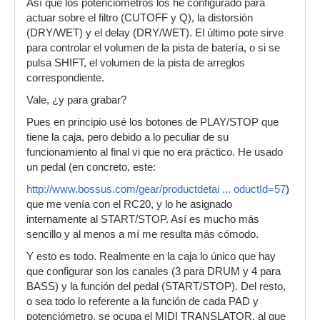
Así que los potenciómetros los he configurado para
actuar sobre el filtro (CUTOFF y Q), la distorsión
(DRY/WET) y el delay (DRY/WET). El último pote sirve
para controlar el volumen de la pista de batería, o si se
pulsa SHIFT, el volumen de la pista de arreglos
correspondiente.
Vale, ¿y para grabar?
Pues en principio usé los botones de PLAY/STOP que
tiene la caja, pero debido a lo peculiar de su
funcionamiento al final vi que no era práctico. He usado
un pedal (en concreto, este:
http://www.bossus.com/gear/productdetai ... oductId=57
)
que me venía con el RC20, y lo he asignado
internamente al START/STOP. Así es mucho más
sencillo y al menos a mí me resulta más cómodo.
Y esto es todo. Realmente en la caja lo único que hay
que configurar son los canales (3 para DRUM y 4 para
BASS) y la función del pedal (START/STOP). Del resto,
o sea todo lo referente a la función de cada PAD y
potenciómetro, se ocupa el MIDI TRANSLATOR, al que