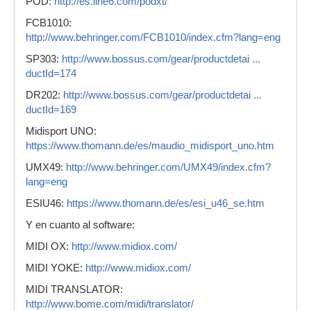
POD:
http://es.line6.com/podxt/
FCB1010:
http://www.behringer.com/FCB1010/index.cfm?lang=eng
SP303:
http://www.bossus.com/gear/productdetai ...
ductId=174
DR202:
http://www.bossus.com/gear/productdetai ...
ductId=169
Midisport UNO:
https://www.thomann.de/es/maudio_midisport_uno.htm
UMX49:
http://www.behringer.com/UMX49/index.cfm?
lang=eng
ESIU46:
https://www.thomann.de/es/esi_u46_se.htm
Y en cuanto al software:
MIDI OX:
http://www.midiox.com/
MIDI YOKE:
http://www.midiox.com/
MIDI TRANSLATOR:
http://www.bome.com/midi/translator/