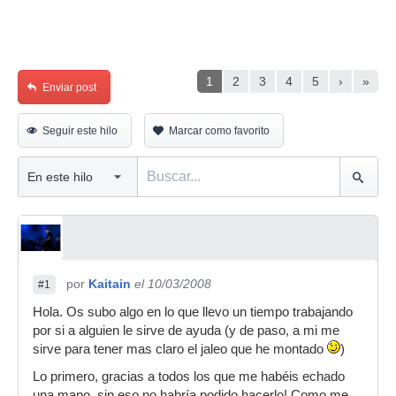
1
2
3
4
5
›
»
Enviar post
Seguir este hilo
Marcar como favorito
por
Kaitain
el 10/03/2008
#1
Hola. Os subo algo en lo que llevo un tiempo trabajando
por si a alguien le sirve de ayuda (y de paso, a mi me
sirve para tener mas claro el jaleo que he montado
)
Lo primero, gracias a todos los que me habéis echado
una mano, sin eso no habría podido hacerlo! Como me