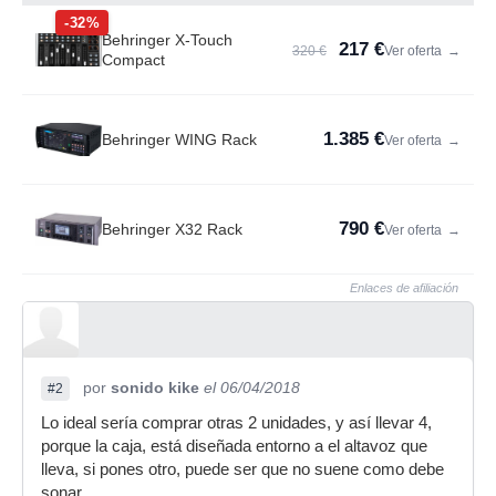
-32%
Behringer X-Touch
217 €
320 €
Ver oferta
→
Compact
1.385 €
Behringer WING Rack
Ver oferta
→
790 €
Behringer X32 Rack
Ver oferta
→
Enlaces de afiliación
por
sonido kike
el 06/04/2018
#2
Lo ideal sería comprar otras 2 unidades, y así llevar 4,
porque la caja, está diseñada entorno a el altavoz que
lleva, si pones otro, puede ser que no suene como debe
sonar.