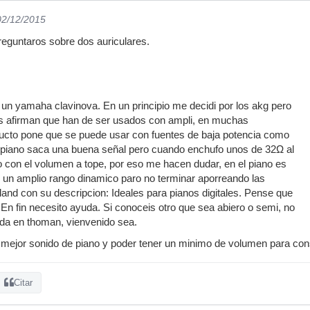
02/12/2015
reguntaros sobre dos auriculares.
un yamaha clavinova. En un principio me decidi por los akg pero
os afirman que han de ser usados con ampli, en muchas
ducto pone que se puede usar con fuentes de baja potencia como
 piano saca una buena señal pero cuando enchufo unos de 32Ω al
bo con el volumen a tope, por eso me hacen dudar, en el piano es
 un amplio rango dinamico paro no terminar aporreando las
oland con su descripcion: Ideales para pianos digitales. Pense que
 En fin necesito ayuda. Si conoceis otro que sea abiero o semi, no
da en thoman, vienvenido sea.
el mejor sonido de piano y poder tener un minimo de volumen para co
Citar