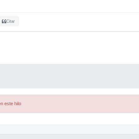
Citar
n este hilo