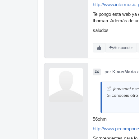
http://www.intermusic
Te pongo esta web ya 
thoman. Además de un 
saludos
Responder
por
KlausMaria
#4
jesusmej escr
Si conoceis otr
56ohm
http://www.pccompone
Sorprendentes para lo