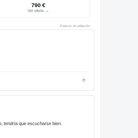
790 €
Ver oferta
→
Enlaces de afiliación
o, tendría que escucharse bien.