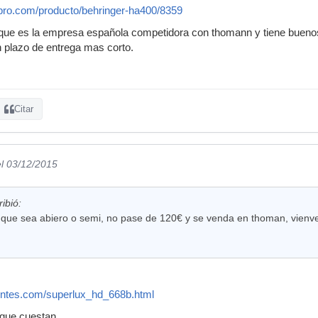
-pro.com/producto/behringer-ha400/8359
que es la empresa española competidora con thomann y tiene buenos
plazo de entrega mas corto.
Citar
el 03/12/2015
ibió:
o que sea abiero o semi, no pase de 120€ y se venda en thoman, vienv
ntes.com/superlux_hd_668b.html
 que cuestan.