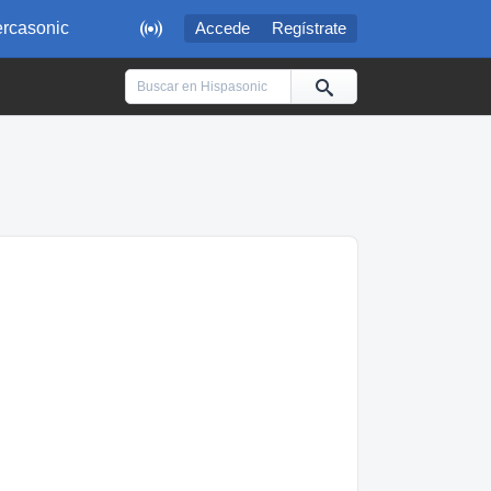

rcasonic
Accede
Regístrate