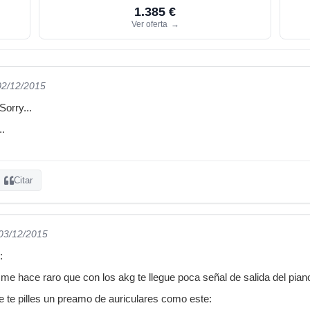
1.385 €
Ver oferta
→
02/12/2015
Sorry...
..
Citar
 03/12/2015
:
me hace raro que con los akg te llegue poca señal de salida del pian
ue te pilles un preamo de auriculares como este: