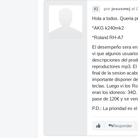
por
jesusmej
el 
#1
Hola a todos. Queria p
*AKG k240mk2
*Roland RH-A7
El desempeño sera en 
vi que algunos usuari
descripciones del pro
reproductores mp3. El
final de la sesion aca
importante disponer de
teclas. Luego vi los R
eran los idoneos: 34Ω.
pase de 120€ y se ven
P.D.: La prioridad es 
Responder