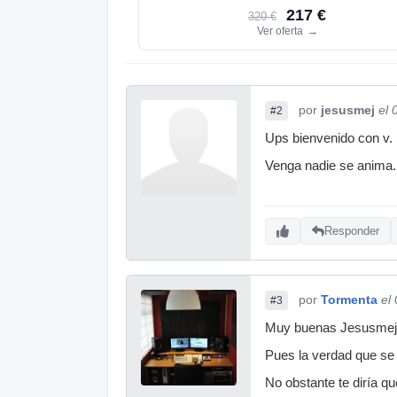
217 €
320 €
Ver oferta
→
por
jesusmej
el 
#2
Ups bienvenido con v. 
Venga nadie se anima.
Responder
por
Tormenta
el
#3
Muy buenas Jesusmej
Pues la verdad que se 
No obstante te diría q