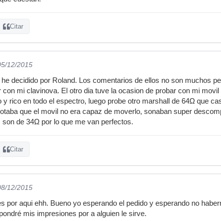
Citar
05/12/2015
 he decidido por Roland. Los comentarios de ellos no son muchos pe
 con mi clavinova. El otro dia tuve la ocasion de probar con mi movil
o y rico en todo el espectro, luego probe otro marshall de 64Ω que ca
taba que el movil no era capaz de moverlo, sonaban super descomp
 son de 34Ω por lo que me van perfectos.
Citar
08/12/2015
s por aqui ehh. Bueno yo esperando el pedido y esperando no hab
ondré mis impresiones por a alguien le sirve.