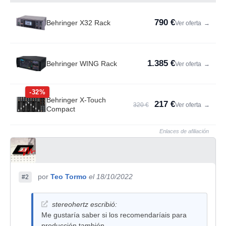
790 €
Behringer X32 Rack
Ver oferta
→
1.385 €
Behringer WING Rack
Ver oferta
→
-32%
Behringer X-Touch
217 €
320 €
Ver oferta
→
Compact
Enlaces de afiliación
por
Teo Tormo
el 18/10/2022
#2
stereohertz escribió:
Me gustaría saber si los recomendaríais para
producción también