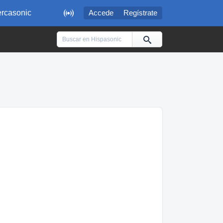

rcasonic
Accede
Regístrate