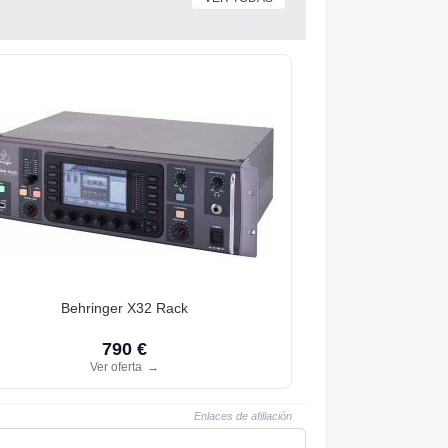
Behringer X32 Rack
790 €
Ver oferta
→
Enlaces de afiliación