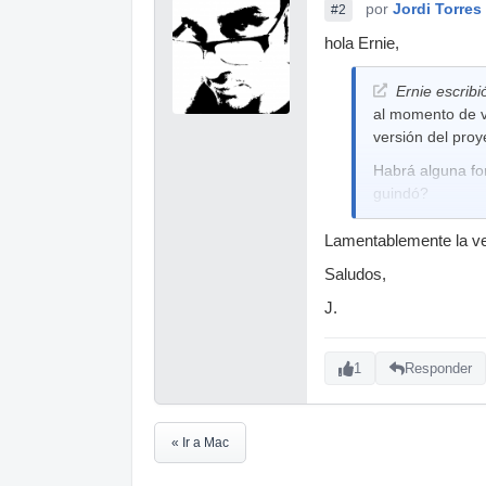
por
Jordi Torres
#2
hola Ernie,
Ernie escribi
al momento de vo
versión del pro
Habrá alguna fo
guindó?
Lamentablemente la ve
Saludos,
J.
1
Responder
« Ir a Mac