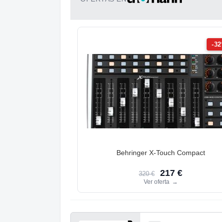
-3
Behringer X-Touch Compact
217 €
320 €
Ver oferta
→