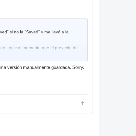
ved" si no la "Saved" y me llevó a la
ado Logic al momento que el proyecto de
tima versión manualmente guardada. Sorry.