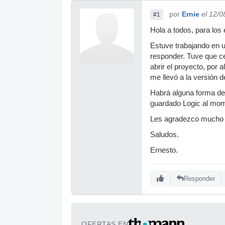
por
Ernie
el 12/0
#1
Hola a todos, para los 
Estuve trabajando en u
responder. Tuve que ce
abrir el proyecto, por 
me llevó a la versión 
Habrá alguna forma de
guardado Logic al mom
Les agradezco mucho c
Saludos.
Ernesto.
Responder
OFERTAS EN