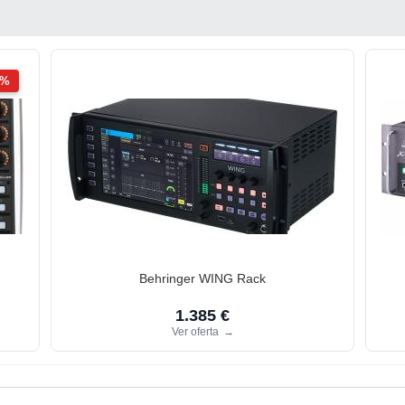
2%
Behringer WING Rack
1.385 €
Ver oferta
→