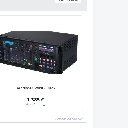
Behringer WING Rack
1.385 €
Ver oferta
→
Enlaces de afiliación