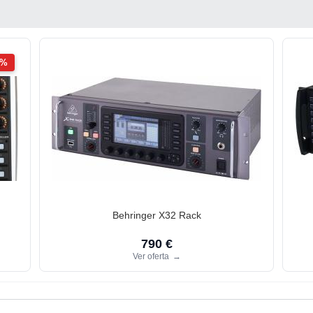
2%
Behringer X32 Rack
790 €
Ver oferta
→