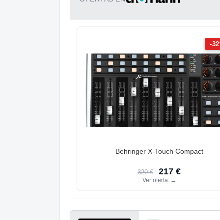
-3
Behringer X-Touch Compact
217 €
320 €
Ver oferta
→