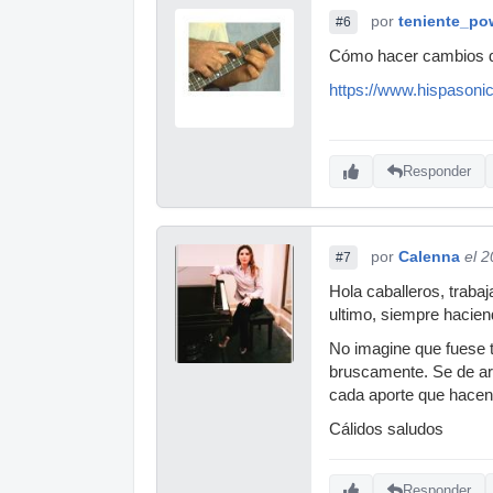
por
teniente_po
#6
Cómo hacer cambios d
https://www.hispason
Responder
por
Calenna
el 
#7
Hola caballeros, traba
ultimo, siempre hacien
No imagine que fuese ta
bruscamente. Se de arm
cada aporte que hacen.
Cálidos saludos
Responder