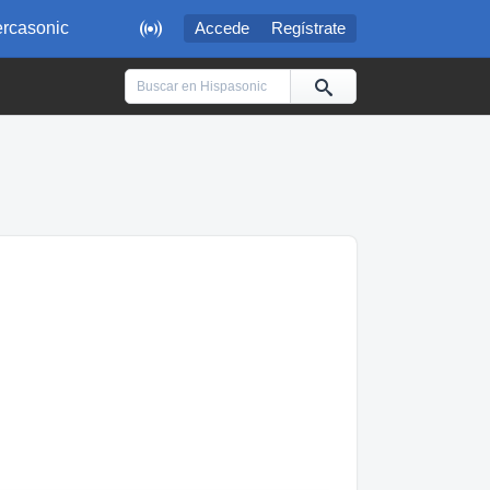

rcasonic
Accede
Regístrate