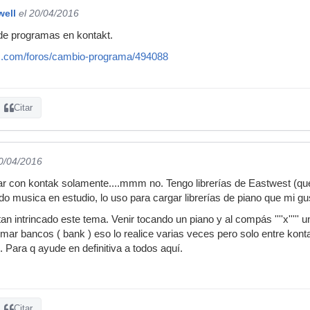
well
el 20/04/2016
e programas en kontakt.
ic.com/foros/cambio-programa/494088
Citar
20/04/2016
jar con kontak solamente....mmm no. Tengo librerías de Eastwest (que
do musica en estudio, lo uso para cargar librerías de piano que mi g
n intrincado este tema. Venir tocando un piano y al compás ''''x''''' u
ar bancos ( bank ) eso lo realice varias veces pero solo entre konta
 Para q ayude en definitiva a todos aquí.
Citar