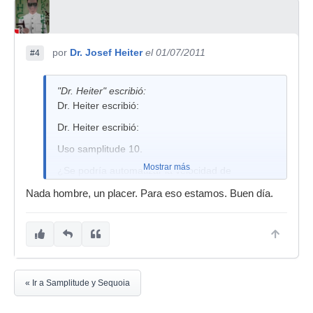
Time strecht es la solución amigo.
por
Dr. Josef Heiter
el 01/07/2011
#4
"Dr. Heiter" escribió:
Dr. Heiter escribió:
Dr. Heiter escribió:
Uso samplitude 10.
Mostrar más
¿Se podría automatizar la velocidad de
reproducción de alguna manera?
Nada hombre, un placer. Para eso estamos. Buen día.
Quiero realizar pequeñas variaciones en la
velocidad entre 0.98 y 1.02 (por ejemplo) para
simular el efecto de un motor de cinta
ligeramente defectuoso, pero no veo manera.
¿Alguna forma de hacerlo y que funcione a la
« Ir a Samplitude y Sequoia
hora de exportar el proyecto?
Time strecht es la solución amigo.