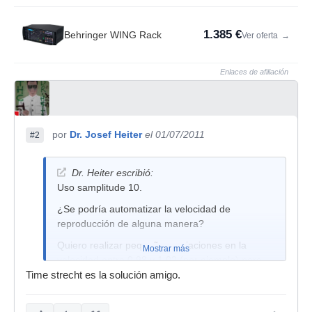
1.385 €
Behringer WING Rack
Ver oferta
→
Enlaces de afiliación
por
Dr. Josef Heiter
el 01/07/2011
#2
Dr. Heiter escribió:
Uso samplitude 10.
¿Se podría automatizar la velocidad de
reproducción de alguna manera?
Quiero realizar pequeñas variaciones en la
Mostrar más
velocidad entre 0.98 y 1.02 (por ejemplo) para
simular el efecto de un motor de cinta
Time strecht es la solución amigo.
ligeramente defectuoso, pero no veo manera.
¿Alguna forma de hacerlo y que funcione a la