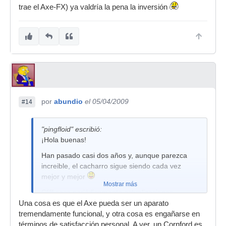
trae el Axe-FX) ya valdría la pena la inversión
por
abundio
el 05/04/2009
#14
"pingfloid" escribió:
¡Hola buenas!
Han pasado casi dos años y, aunque parezca
increible, el cacharro sigue siendo cada vez
mejor y mejor
Mostrar más
Cliff saca periódicamente actualizaciones
gratuitas del firmware que no solo aportan
Una cosa es que el Axe pueda ser un aparato
mejoras contantes en la calidad y versatilidad,
tremendamente funcional, y otra cosa es engañarse en
sino que incluye nuevos modelos de
términos de satisfacción personal. A ver, un Cornford es