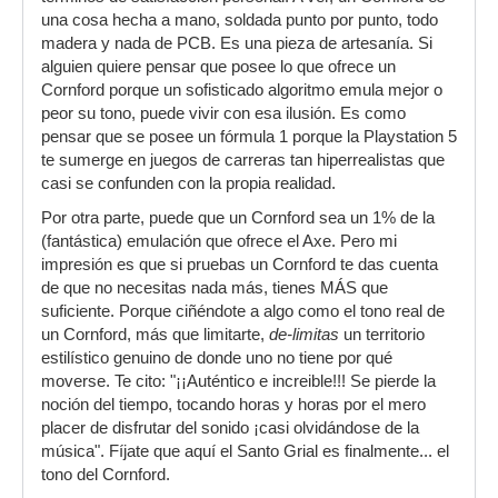
amplificadores, pedales, etc. La última versión
una cosa hecha a mano, soldada punto por punto, todo
nos trae un
CORNFORD
¡¡Auténtico e increible!!!
madera y nada de PCB. Es una pieza de artesanía. Si
Se pierde la noción del tiempo, tocando horas y
alguien quiere pensar que posee lo que ofrece un
horas por el mero placer de disfrutar del sonido
Cornford porque un sofisticado algoritmo emula mejor o
¡casi olvidándose de la música!
peor su tono, puede vivir con esa ilusión. Es como
pensar que se posee un fórmula 1 porque la Playstation 5
Solo por el coste de un Cornford (que es un 1%
te sumerge en juegos de carreras tan hiperrealistas que
de lo que trae el Axe-FX) ya valdría la pena la
casi se confunden con la propia realidad.
inversión
Por otra parte, puede que un Cornford sea un 1% de la
(fantástica) emulación que ofrece el Axe. Pero mi
impresión es que si pruebas un Cornford te das cuenta
de que no necesitas nada más, tienes MÁS que
suficiente. Porque ciñéndote a algo como el tono real de
un Cornford, más que limitarte,
de-limitas
un territorio
estilístico genuino de donde uno no tiene por qué
moverse. Te cito: "¡¡Auténtico e increible!!! Se pierde la
noción del tiempo, tocando horas y horas por el mero
placer de disfrutar del sonido ¡casi olvidándose de la
música". Fíjate que aquí el Santo Grial es finalmente... el
tono del Cornford.