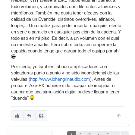
Rebel20, VHT Deliverance... Todos ellos en Stereo, a
todo volumen, y combinados con diferentes altavoces y
micrófonos. También me gusta tener efectos con la
calidad de un Eventide, distintos overdrives, afinador,
looper,... Una matriz para poder insertar cualquier efecto
en serie o paralelo en cualquier posición de la cadena. Y
todo eso en mi piso. Es decir, a un volumen con el cual
no moleste a nadie. Pero sobre todo: sin romperme la
espalda cuando tengo que cargar todo el equipo por ahí
Por cierto, yo también fabrico amplificadores con
soldaduras punto a punto y he sido incondicional de las
válvulas (
http://www.lohengrinaudio.com
). Antes de
probar el Axe-FX hubiese sido incapaz de imaginar o
asumir que una simulación digital pudiese llegar a tener
"duende"
1
2
3
4
5
›
»