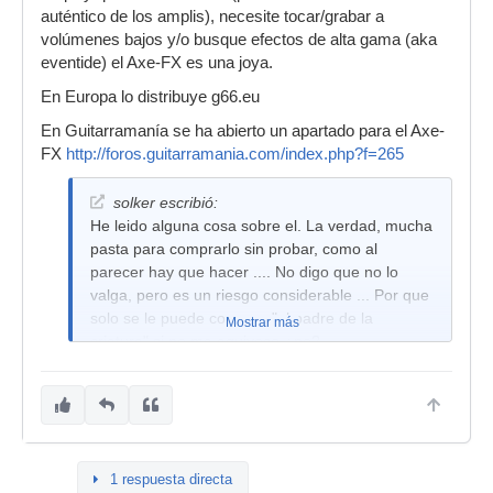
auténtico de los amplis), necesite tocar/grabar a
volúmenes bajos y/o busque efectos de alta gama (aka
eventide) el Axe-FX es una joya.
En Europa lo distribuye g66.eu
En Guitarramanía se ha abierto un apartado para el Axe-
FX
http://foros.guitarramania.com/index.php?f=265
solker escribió:
He leido alguna cosa sobre el. La verdad, mucha
pasta para comprarlo sin probar, como al
parecer hay que hacer .... No digo que no lo
valga, pero es un riesgo considerable ... Por que
solo se le puede comprar "al padre de la
Mostrar más
criatura" si no me equivoco ¿no?
1 respuesta directa