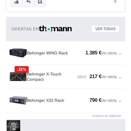
OFERTAS EN
VER TODAS
1.385 €
Behringer WING Rack
Ver oferta
→
-32%
Behringer X-Touch
217 €
320 €
Ver oferta
→
Compact
790 €
Behringer X32 Rack
Ver oferta
→
Enlaces de afiliación