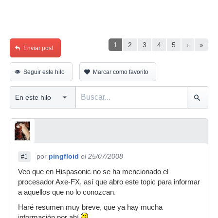
1
2
3
4
5
›
»
Enviar post
Seguir este hilo
Marcar como favorito
por
pingfloid
el 25/07/2008
#1
Veo que en Hispasonic no se ha mencionado el
procesador Axe-FX, así que abro este topic para informar
a aquellos que no lo conozcan.
Haré resumen muy breve, que ya hay mucha
información por ahí