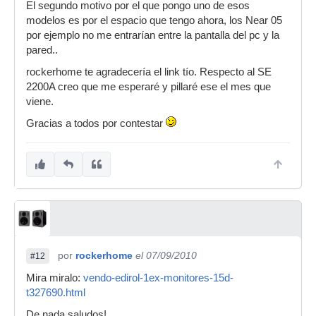
El segundo motivo por el que pongo uno de esos
Saludo!
modelos es por el espacio que tengo ahora, los Near 05
por ejemplo no me entrarían entre la pantalla del pc y la
pared..
No sé para que los quieres con entrada rca, se
rockerhome te agradecería el link tío. Respecto al SE
nota que no sabes mucho de esto porqué todo el
2200A creo que me esperaré y pillaré ese el mes que
tema se soluciona con un cable con distinta
viene.
clavija de conexión, sin cambiar de monitores.
Gracias a todos por contestar
por
rockerhome
el 07/09/2010
#12
Mira miralo:
vendo-edirol-1ex-monitores-15d-
t327690.html
De nada saludos!