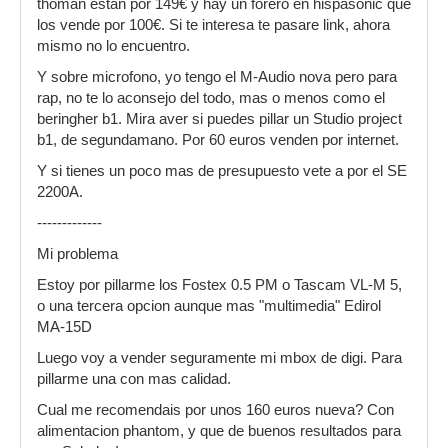
thoman estan por 149€ y hay un forero en hispasonic que
los vende por 100€. Si te interesa te pasare link, ahora
mismo no lo encuentro.
Y sobre microfono, yo tengo el M-Audio nova pero para
rap, no te lo aconsejo del todo, mas o menos como el
beringher b1. Mira aver si puedes pillar un Studio project
b1, de segundamano. Por 60 euros venden por internet.
Y si tienes un poco mas de presupuesto vete a por el SE
2200A.
-------------
Mi problema
Estoy por pillarme los Fostex 0.5 PM o Tascam VL-M 5,
o una tercera opcion aunque mas "multimedia" Edirol
MA-15D
Luego voy a vender seguramente mi mbox de digi. Para
pillarme una con mas calidad.
Cual me recomendais por unos 160 euros nueva? Con
alimentacion phantom, y que de buenos resultados para