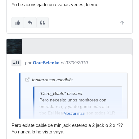
Yo he aconsejado una varias veces, léeme.
por
OcreSelenka
el 07/09/2010
#11
toniterrassa escribió:
"Ocre_Beats" escribió:
Pero necesito unos monitores con
entrada rca, y ya de gama más alta
tipo Esi Near 05, etc ya son todos XLR
Mostrar más
y jack no?
Pero existe cable de minijack estereo a 2 jack o 2 xlr??
Si sabes algunos con entrada rca
Yo nunca lo he visto vaya.
dímelo, me sería muy útil.