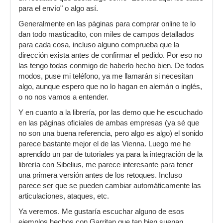
sacaría mayor calidad de sonido. Pero no olvides
para el envío" o algo así.
que la librería no lo hace todo: la composición y
Generalmente en las páginas para comprar online te lo
la mezcla son fundamentales.
dan todo masticadito, con miles de campos detallados
Ánimo, suerte y paciencia, has comprado unas
para cada cosa, incluso alguno comprueba que la
muy buenas librerías.
dirección exista antes de confirmar el pedido. Por eso no
las tengo todas conmigo de haberlo hecho bien. De todos
modos, puse mi teléfono, ya me llamarán si necesitan
algo, aunque espero que no lo hagan en alemán o inglés,
o no nos vamos a entender.
Y en cuanto a la librería, por las demo que he escuchado
en las páginas oficiales de ambas empresas (ya sé que
no son una buena referencia, pero algo es algo) el sonido
parece bastante mejor el de las Vienna. Luego me he
aprendido un par de tutoriales ya para la integración de la
librería con Sibelius, me parece interesante para tener
una primera versión antes de los retoques. Incluso
parece ser que se pueden cambiar automáticamente las
articulaciones, ataques, etc.
Ya veremos. Me gustaría escuchar alguno de esos
ejemplos hechos con Garritan que tan bien suenan.