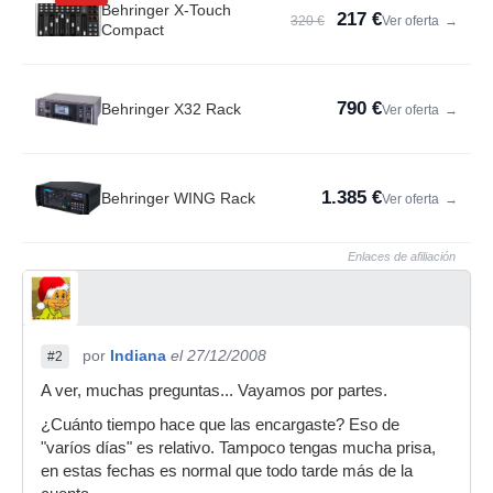
Behringer X-Touch
217 €
320 €
Ver oferta
→
Compact
790 €
Behringer X32 Rack
Ver oferta
→
1.385 €
Behringer WING Rack
Ver oferta
→
Enlaces de afiliación
por
Indiana
el 27/12/2008
#2
A ver, muchas preguntas... Vayamos por partes.
¿Cuánto tiempo hace que las encargaste? Eso de
"varíos días" es relativo. Tampoco tengas mucha prisa,
en estas fechas es normal que todo tarde más de la