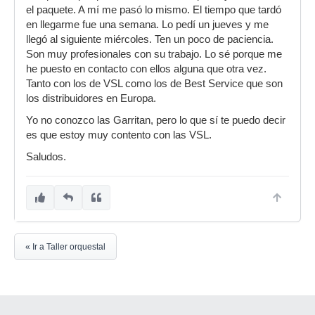
carrito la librería y una llave usb para poder
el paquete. A mí me pasó lo mismo. El tiempo que tardó
usarla, realicé mi compra añadiendo los datos de
en llegarme fue una semana. Lo pedí un jueves y me
mi tarjeta de crédito y también la dirección y mis
llegó al siguiente miércoles. Ten un poco de paciencia.
datos personales en un pequeño recuadro que
Son muy profesionales con su trabajo. Lo sé porque me
había más abajo.
he puesto en contacto con ellos alguna que otra vez.
Tanto con los de VSL como los de Best Service que son
Una vez realizado todo, recibí un email
los distribuidores en Europa.
automáticamente indicándome que mi pedido
había sido enviado al distribuidor de mi territorio.
Yo no conozco las Garritan, pero lo que sí te puedo decir
es que estoy muy contento con las VSL.
Sin embargo, han pasado ya algunos días y no
se ha cargado ningún importe en mi tarjeta de
Saludos.
crédito. Tampoco he recibido ningún correo más.
¿Lo hice todo bien? ¿Cuánto tardaré en recibir
la librería? ¿Tardan mucho? ¿Hay que hacer
algo más?
También he escrito en el foro de VSL y les he
« Ir a Taller orquestal
mandado un eMail, a ver si me aclaro.
Gracias
P.D. ¿Qué os parece la compra? Hasta ahora
usaba la Garritan Personal Orchestra, pero no la