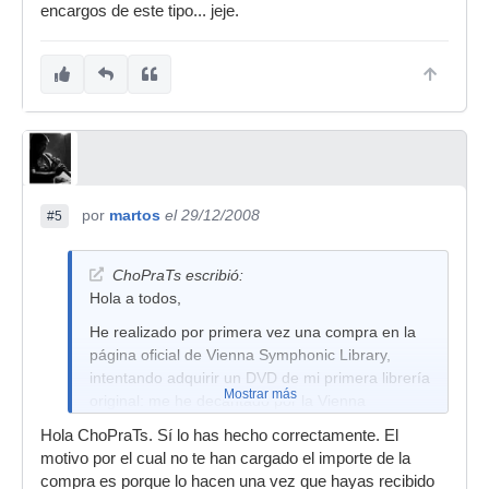
encargos de este tipo... jeje.
por
martos
el 29/12/2008
#5
ChoPraTs escribió:
Hola a todos,
He realizado por primera vez una compra en la
página oficial de Vienna Symphonic Library,
intentando adquirir un DVD de mi primera librería
Mostrar más
original: me he decantado por la Vienna
Symphonic Library Special Edition (Standard +
Hola ChoPraTs. Sí lo has hecho correctamente. El
Extended).
motivo por el cual no te han cargado el importe de la
El proceso que hice fue el siguiente: añadí al
compra es porque lo hacen una vez que hayas recibido