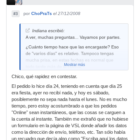
por
ChoPraTs
el 27/12/2008
#3
Indiana escribió:
A ver, muchas preguntas... Vayamos por partes.
¿Cuánto tiempo hace que las encargaste? Eso
de "varíos días" es relativo. Tampoco tengas
mucha prisa, en estas fechas es normal que
Mostrar más
todo tarde más de la cuenta.
En principio hiciste todo bien, y si te mandaron
Chico, qué rapidez en contestar.
un mail de verificación, ahora sólo te queda
El pedido lo hice día 24, teniendo en cuenta que día 25
tener calma y esperar.
era fiesta, ayer no recibí nada, y hoy es sábado,
Tu música "dará un salto de calidad de sonido".
posiblemente no sepa nada hasta el lunes. No es mucho
Esto también es relativo. Las librerías no
tiempo, pero estoy acostumbrado a que los pedidos
funcionan solas. Deberás aprender a
"Online" sean instantáneos, que las cosas se carguen a
manejarlas. He escuchado temas con Garritan
la cuenta al instante. También me extrañó que no hubiese
que suenan mejor que VSL. Y muchos, por
un formulario en la página de VSL donde añadir los datos
cierto. Ahora bien, maximizando el rendimiento
como la dirección de envío, teléfono, etc. Tan sólo había
de ambas librerías, desde luego que con VSL se
un recuadro que decía algo como "Escriba aquí los datos