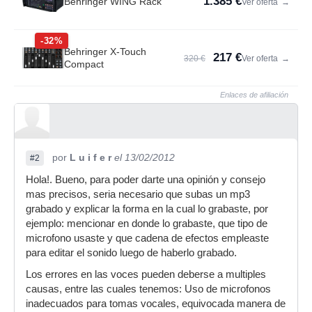
1.385 €
Behringer WING Rack
Ver oferta
→
-32%
Behringer X-Touch
217 €
320 €
Ver oferta
→
Compact
Enlaces de afiliación
por
L u i f e r
el 13/02/2012
#2
Hola!. Bueno, para poder darte una opinión y consejo
mas precisos, seria necesario que subas un mp3
grabado y explicar la forma en la cual lo grabaste, por
ejemplo: mencionar en donde lo grabaste, que tipo de
microfono usaste y que cadena de efectos empleaste
para editar el sonido luego de haberlo grabado.
Los errores en las voces pueden deberse a multiples
causas, entre las cuales tenemos: Uso de microfonos
inadecuados para tomas vocales, equivocada manera de