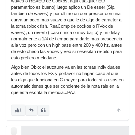
waves o REAEQ de Cockos, aqui cualquier EQ
parametrico es bueno) luego aplico un De esser (Sip,
tambien de waves) y por ultimo un compressor con una
curva un poco mas suave o que le de algo de caracter a
la toma (block fish, ReaComp de cockos o RVox de
waves), un reverb ( casi nunca o muy bajito) y un delay
normalmente a 1/4 de tiempo para darle mas prescencia
a la voz pero con un high pass entre 200 y 400 hz, antes
de esto checo las voces y veo si nesesitan re-pitch para
esto prefiero melodyne.
Algo bien Obio: el autotune va en las tomas individuales
antes de todos los FX y porfavor no hagan caso al que
les diga que funciona en C mayor para todo, si lo usas en
automatic tienes que ser conciente de la nota rais en la
que esta escrita la melodia...PAZ
1