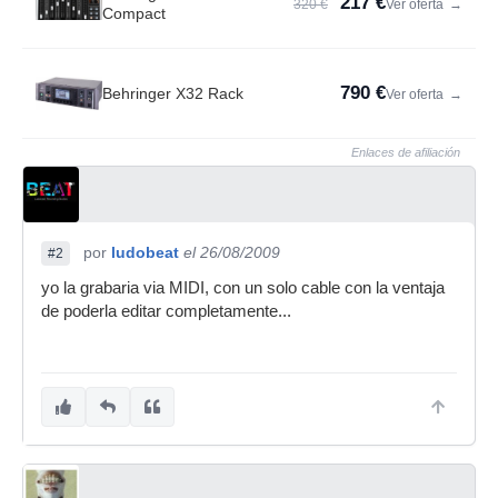
217 €
320 €
Ver oferta
→
Compact
790 €
Behringer X32 Rack
Ver oferta
→
Enlaces de afiliación
por
ludobeat
el 26/08/2009
#2
yo la grabaria via MIDI, con un solo cable con la ventaja
de poderla editar completamente...