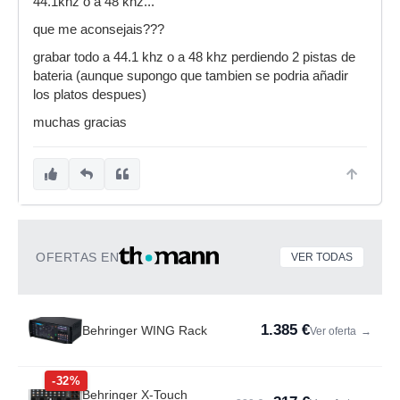
44.1khz o a 48 khz...
que me aconsejais???
grabar todo a 44.1 khz o a 48 khz perdiendo 2 pistas de
bateria (aunque supongo que tambien se podria añadir
los platos despues)
muchas gracias
OFERTAS EN
VER TODAS
1.385 €
Behringer WING Rack
Ver oferta
→
-32%
Behringer X-Touch