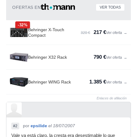
OFERTAS EN
VER TODAS
-32%
Behringer X-Touch
217 €
320 €
Ver oferta
→
Compact
790 €
Behringer X32 Rack
Ver oferta
→
1.385 €
Behringer WING Rack
Ver oferta
→
Enlaces de afiliación
por
epsilide
el 18/07/2007
#2
Vale ya está claro, la cresta era desestimable lo que