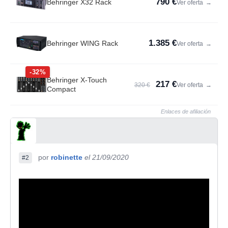
790 €
Behringer X32 Rack
Ver oferta
→
1.385 €
Behringer WING Rack
Ver oferta
→
-32%
Behringer X-Touch
217 €
320 €
Ver oferta
→
Compact
Enlaces de afiliación
por
robinette
el 21/09/2020
#2