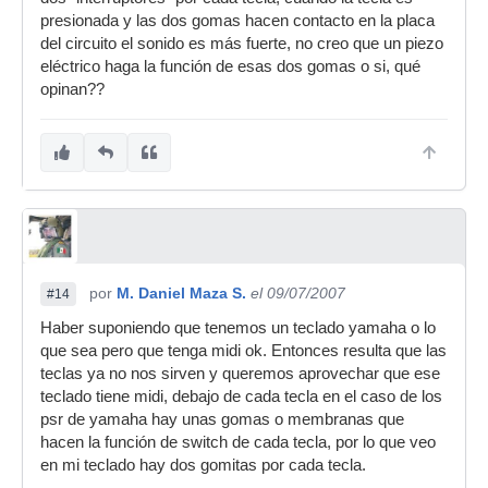
esa latita la puedes rellenar con huincha o meter
presionada y las dos gomas hacen contacto en la placa
dentro de un pedaso de plumavit y arriba del
del circuito el sonido es más fuerte, no creo que un piezo
plumavit le`pegas y sasssssss suena tu bateria
eléctrico haga la función de esas dos gomas o si, qué
sacada del teclado .......
opinan??
por
M. Daniel Maza S.
el 09/07/2007
#14
Haber suponiendo que tenemos un teclado yamaha o lo
que sea pero que tenga midi ok. Entonces resulta que las
teclas ya no nos sirven y queremos aprovechar que ese
teclado tiene midi, debajo de cada tecla en el caso de los
psr de yamaha hay unas gomas o membranas que
hacen la función de switch de cada tecla, por lo que veo
en mi teclado hay dos gomitas por cada tecla.