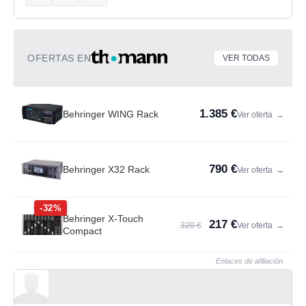
OFERTAS EN
VER TODAS
1.385 €
Behringer WING Rack
Ver oferta
→
790 €
Behringer X32 Rack
Ver oferta
→
-32%
Behringer X-Touch
217 €
320 €
Ver oferta
→
Compact
Enlaces de afiliación