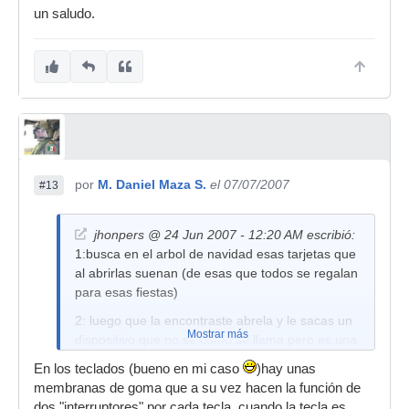
un saludo.
por
M. Daniel Maza S.
el 07/07/2007
#13
jhonpers @ 24 Jun 2007 - 12:20 AM escribió:
1:busca en el arbol de navidad esas tarjetas que
al abrirlas suenan (de esas que todos se regalan
para esas fiestas)
2: luego que la encontraste abrela y le sacas un
Mostrar más
dispositivo que no se como se llama pero es una
latita que se desprenden dos cables esos dos
En los teclados (bueno en mi caso
)hay unas
cables conectalos a los cables que sacaste del
membranas de goma que a su vez hacen la función de
teclado (con la latita ovio)
dos "interruptores" por cada tecla, cuando la tecla es