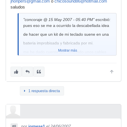
jhonpers@gmail.com
o
chicosound86@hotmail.com
saludos
"concoraje @ 15 May 2007 - 05:40 PM" escribió:
pues eso se me a ocurrido la descabellada idea
de hacer que un kit de mi teclado suene en una
bateria improbisada y fabricada por mi.
Mostrar más
me he dado cuenta que soldando unos cables
en los
interuptores de cada tecla y al juntarlos suena
el bombo .pero tengo una barrera que no
consigo superar.¿como podia yo hacer que esto
funcione al dar
1 respuesta directa
un golpe en un cubo por ejemplo?no se si me
explico
las teclas de un teclado son como interuptores
¿no?
por
jorpese1
el 24/06/2007
#8