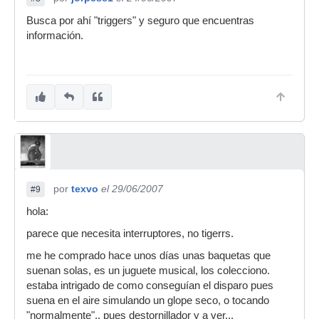
como podia cambiar la tecla por algo a lo que
pueda golpear?
Busca por ahí "triggers" y seguro que encuentras
información.
la idea es tocar sin tener que usar las teclas.si
esto se pudiese
imaginaos cuantas posibilidades con los pluguin
y demas no?
bueno si teneis alguna idea sobre esto o algo
parecido ayudadme porfavor.
por
texvo
el 29/06/2007
#9
hola:
parece que necesita interruptores, no tigerrs.
me he comprado hace unos días unas baquetas que
suenan solas, es un juguete musical, los colecciono.
estaba intrigado de como conseguían el disparo pues
suena en el aire simulando un glope seco, o tocando
"normalmente".. pues destornillador y a ver...