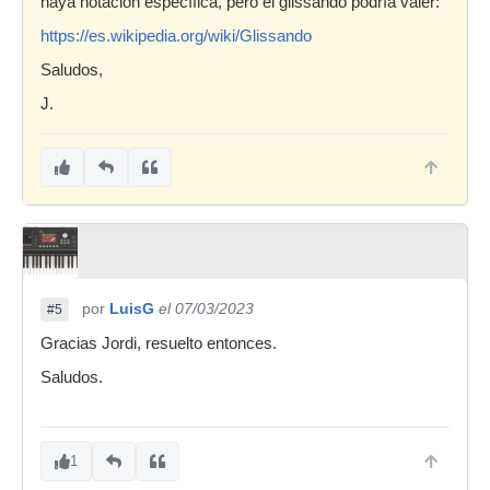
haya notación específica, pero el glissando podría valer:
https://es.wikipedia.org/wiki/Glissando
Saludos,
J.
por
LuisG
el 07/03/2023
#5
Gracias Jordi, resuelto entonces.
Saludos.
1