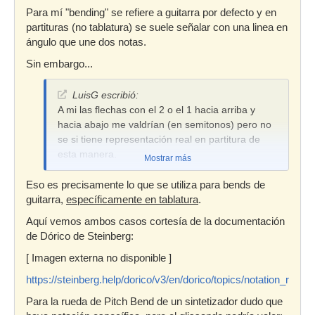
Para mí "bending" se refiere a guitarra por defecto y en
partituras (no tablatura) se suele señalar con una linea en
ángulo que une dos notas.
Sin embargo...
LuisG escribió:
A mi las flechas con el 2 o el 1 hacia arriba y
hacia abajo me valdrían (en semitonos) pero no
se si tiene representación real en partitura de
esta manera.
Mostrar más
Eso es precisamente lo que se utiliza para bends de
guitarra,
específicamente en tablatura
.
Aquí vemos ambos casos cortesía de la documentación
de Dórico de Steinberg:
[ Imagen externa no disponible ]
https://steinberg.help/dorico/v3/en/dorico/topics/notation_ref
Para la rueda de Pitch Bend de un sintetizador dudo que