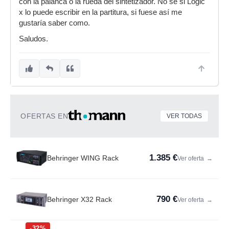
con la palanca o la rueda del sintetizador. No se si Logic
x lo puede escribir en la partitura, si fuese así me
gustaría saber como.
Saludos.
OFERTAS EN
VER TODAS
1.385 €
Behringer WING Rack
Ver oferta
→
790 €
Behringer X32 Rack
Ver oferta
→
-32%