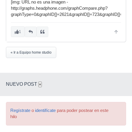
[img: URL no es una imagen -
http://graphs.headphone.com/graphCompare.php?
graphType=0&graphID[]=2621&graphID[]=723&graphID[]=573&
1
« Ir a Equipo home studio
NUEVO POST
×
Regístrate
o
identifícate
para poder postear en este
hilo