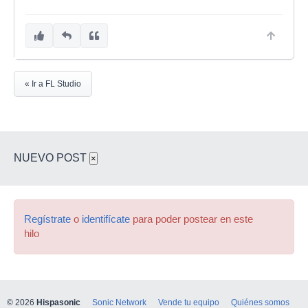
« Ir a FL Studio
NUEVO POST
×
Regístrate
o
identifícate
para poder postear en este
hilo
© 2026
Hispasonic
Sonic Network
Vende tu equipo
Quiénes somos