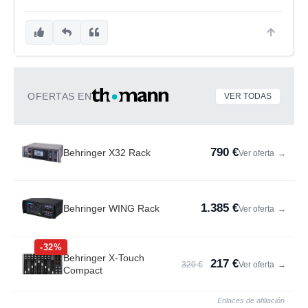
OFERTAS EN
VER TODAS
790 €
Behringer X32 Rack
Ver oferta
→
1.385 €
Behringer WING Rack
Ver oferta
→
-32%
Behringer X-Touch
217 €
320 €
Ver oferta
→
Compact
Enlaces de afiliación