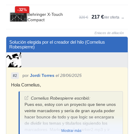
-32%
Behringer X-Touch
217 €
320 €
Ver oferta
→
Compact
Enlaces de afiliación
Solución elegida por el creador del hilo (Cornelius
Robespierre)
por
Jordi Torres
el 28/06/2025
#2
Hola Cornelius,
Cornelius Robespierre escribió:
Pues eso, estoy con un proyecto que tiene unos
veinte marcadores y sería de gran ayuda poder
hacer bounce de todo y que logic se encargara
de dividir los temas y titularlos siguiendo los
marcadores. Marker1.mp3, marker2.mp3 y ir
Mostrar más