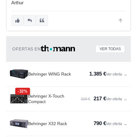
Arthur
OFERTAS EN
VER TODAS
1.385 €
Behringer WING Rack
Ver oferta
→
-32%
Behringer X-Touch
217 €
320 €
Ver oferta
→
Compact
790 €
Behringer X32 Rack
Ver oferta
→