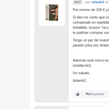
por
adamb1
el
#107
Por menos de 100 € yo 
Si bien es cierto que 
comparado en repetidas
imbatible, incluso "re
te podrías comprar un
Tengo un par de muest
parado (otra vez tenien
.
Además este micro es e
instalación).
Un saludo,
Adamb1
Responder