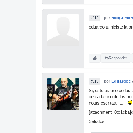
por
reoquimer
#112
eduardo tu hiciste la 
Responder
por
Eduardoc
#113
Si, este es uno de los
de cada uno de los micr
notas escritas.........
[attachment=0:c1cba]d
Saludos