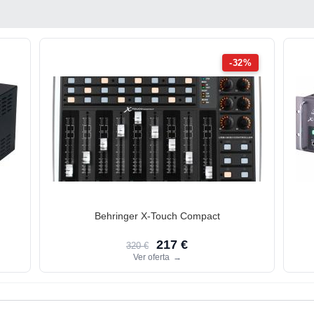
-32%
Behringer X-Touch Compact
217 €
320 €
Ver oferta
→