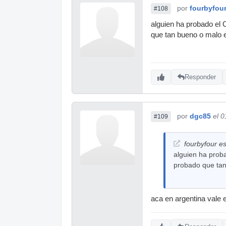
por
fourbyfou
#108
alguien ha probado el 
que tan bueno o malo 
Responder
por
dgc85
el 
#109
fourbyfour es
alguien ha proba
probado que ta
aca en argentina vale e