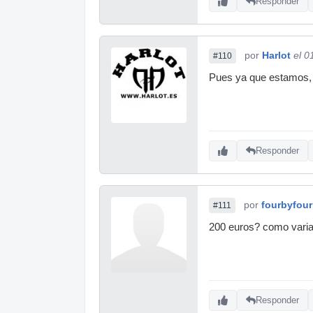
Responder
por
Harlot
el 0
#110
Pues ya que estamos, y
Responder
por
fourbyfour
#111
200 euros? como varian
Responder