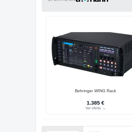
Behringer WING Rack
1.385 €
Ver oferta
→