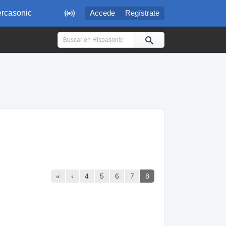

rcasonic
Accede
Regístrate
«
‹
4
5
6
7
8