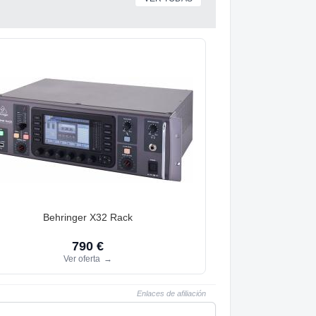
Behringer X32 Rack
790 €
Ver oferta
→
Enlaces de afiliación