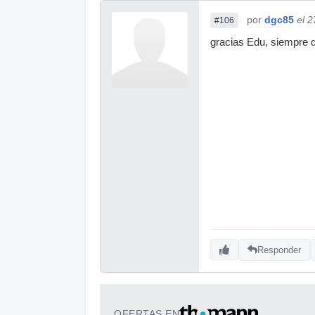
por
dgc85
el 
#106
gracias Edu, siempre
Responder
OFERTAS EN