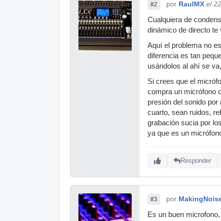
por
RaulMX
el 2
#2
Cualquiera de condensa
dinámico de directo te
Aquí el problema no es
diferencia es tan peq
usándolos al ahí se v
Si crees que el micróf
compra un micrófono di
presión del sonido por 
cuarto, sean ruidos, 
grabación sucia por lo
ya que es un micrófono
Responder
por
MakingNois
#3
Es un buen microfono,