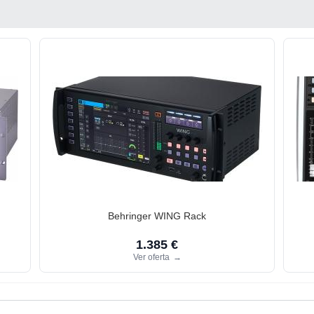
Behringer WING Rack
1.385 €
Ver oferta
→