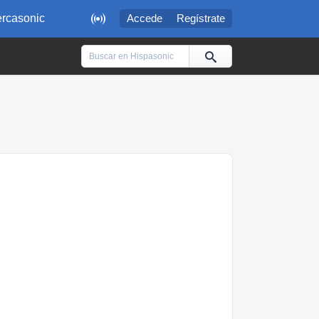

rcasonic
Accede
Regístrate