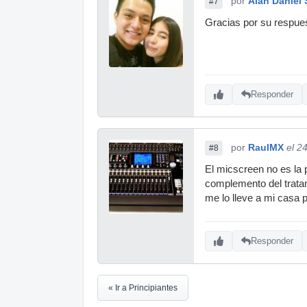
por
Alan Daniel 
#7
Gracias por su respues
Responder
por
RaulMX
el 2
#8
El micscreen no es la
complemento del tratam
me lo lleve a mi casa p
Responder
« Ir a Principiantes