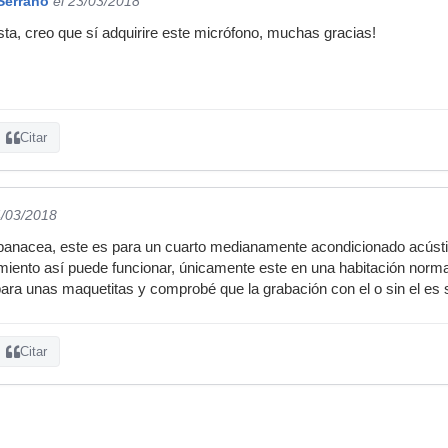
Serrano
el 23/03/2018
ta, creo que sí adquirire este micrófono, muchas gracias!
Citar
4/03/2018
 panacea, este es para un cuarto medianamente acondicionado acús
iento así puede funcionar, únicamente este en una habitación normal
ara unas maquetitas y comprobé que la grabación con el o sin el es si
Citar