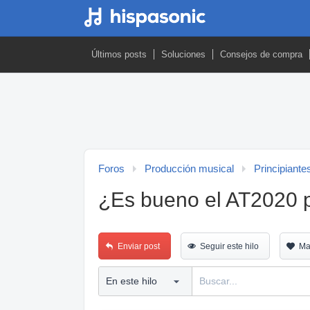
Últimos posts
Soluciones
Consejos de compra
Foros
Producción musical
Principiante
¿Es bueno el AT2020 p
Enviar post
Seguir este hilo
Ma