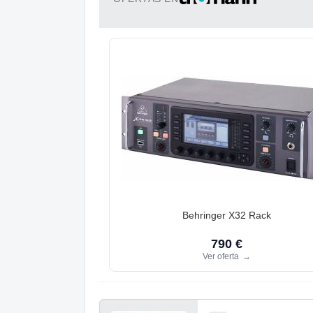
Behringer X32 Rack
790 €
Ver oferta
→