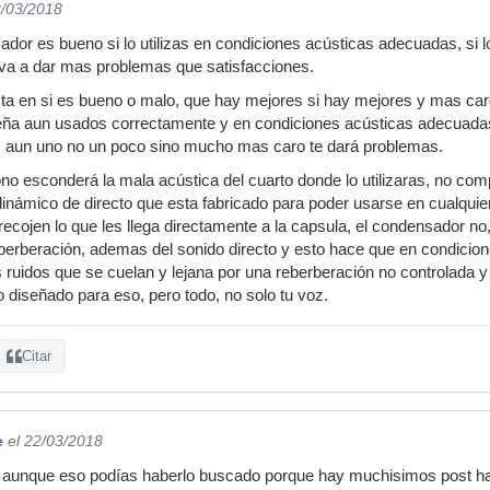
2/03/2018
dor es bueno si lo utilizas en condiciones acústicas adecuadas, si 
 va a dar mas problemas que satisfacciones.
ta en si es bueno o malo, que hay mejores si hay mejores y mas caro
ueña aun usados correctamente y en condiciones acústicas adecuadas
a, aun uno no un poco sino mucho mas caro te dará problemas.
ono esconderá la mala acústica del cuarto donde lo utilizaras, no com
námico de directo que esta fabricado para poder usarse en cualquier 
recojen lo que les llega directamente a la capsula, el condensador no,
reberberación, ademas del sonido directo y esto hace que en condici
s ruidos que se cuelan y lejana por una reberberación no controlada y
 diseñado para eso, pero todo, no solo tu voz.
Citar
e
el 22/03/2018
 aunque eso podías haberlo buscado porque hay muchisimos post hab