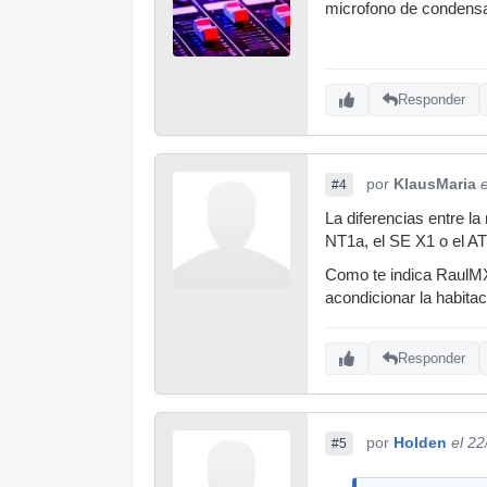
microfono de condensad
Responder
por
KlausMaria
#4
La diferencias entre l
NT1a, el SE X1 o el AT
Como te indica RaulMX
acondicionar la habita
Responder
por
Holden
el 2
#5