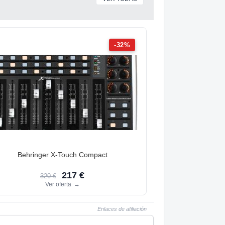
-32%
Behringer X-Touch Compact
217 €
320 €
Ver oferta
→
Enlaces de afiliación