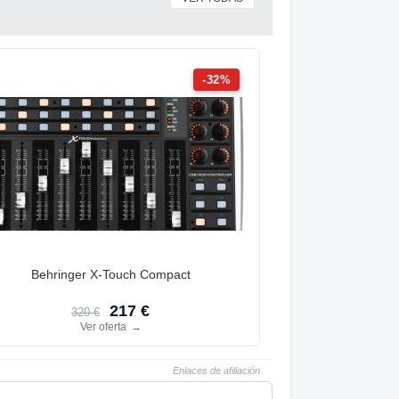
-32%
Behringer X-Touch Compact
217 €
320 €
Ver oferta
→
Enlaces de afiliación