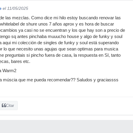
e
el 11/05/2025
e las mezclas. Como dice mi hilo estoy buscando renovar las
 whitelabel de shure unos 7 años aprox y es hora de buscar
recambios ya casi no se encuentran y los que hay son a precio de
 tengo sq antes pinchaba muuucho house y algo de funky y soul
 aqui mi colección de singles de funky y soul está superando
or lo que necesito unas agujas que sean optimas para musica
e preguntais si pincho fuera de casa, la respuesta en SI, tanto
ecas, bares etc.
na Warm2
ta múscia que me pueda recomendar?? Saludos y graciassss
Citar