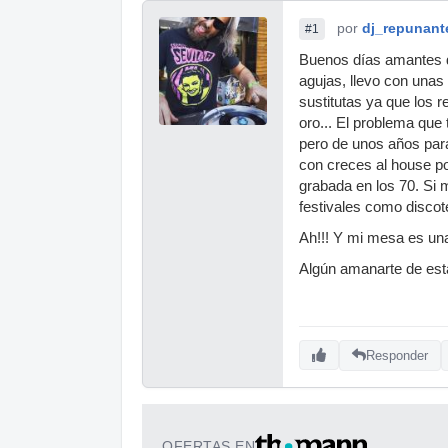
por
dj_repunant
#1
Buenos días amantes d
agujas, llevo con unas
sustitutas ya que los 
oro... El problema que
pero de unos años para
con creces al house p
grabada en los 70. Si m
festivales como discot
Ah!!! Y mi mesa es u
Algún amanarte de es
Responder
OFERTAS EN