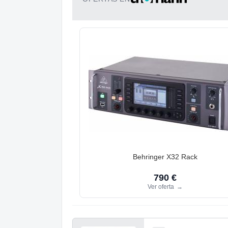
Behringer X32 Rack
790 €
Ver oferta
→