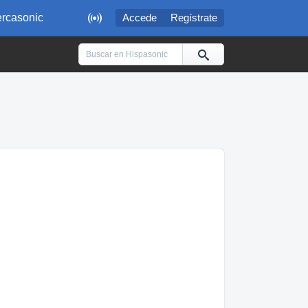

rcasonic
Accede
Regístrate