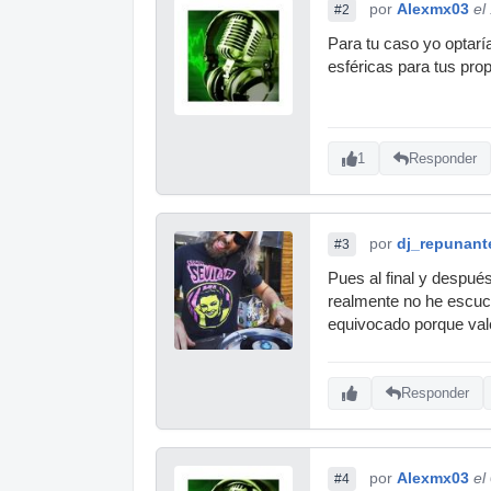
por
Alexmx03
el
#2
Para tu caso yo optarí
esféricas para tus prop
1
Responder
por
dj_repunant
#3
Pues al final y despué
realmente no he escu
equivocado porque valen
Responder
por
Alexmx03
el
#4