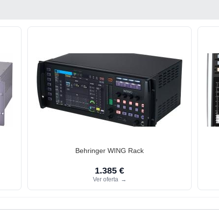
Behringer WING Rack
1.385 €
Ver oferta
→