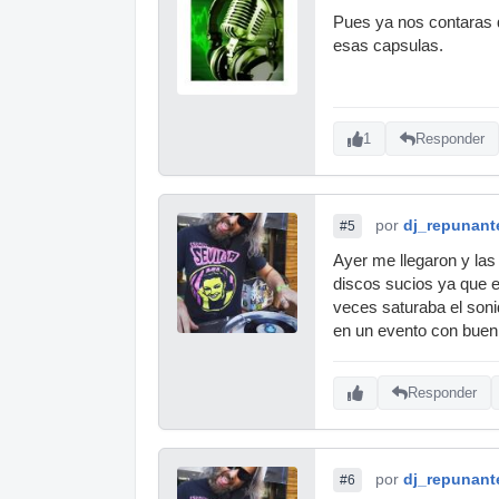
Pues ya nos contaras q
esas capsulas.
1
Responder
por
dj_repunant
#5
Ayer me llegaron y la
discos sucios ya que e
veces saturaba el soni
en un evento con buen
Responder
por
dj_repunant
#6