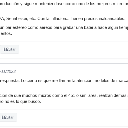
producción y sigue manteniendose como uno de los mejores microf
, Sennheiser, etc. Con la inflacíon... Tienen precios inalcansables.
n par estereo como aereos para grabar una bateria hace algun tiem
entos.
Citar
5/11/2023
respuesta. Lo cierto es que me llaman la atención modelos de marcas
ción de que muchos micros como el 451 o similares, realzan demasia
ro no es lo que busco.
Citar