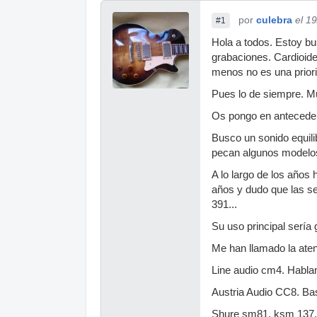
por
culebra
el 1
#1
Hola a todos. Estoy b
grabaciones. Cardioide 
menos no es una priori
Pues lo de siempre. M
Os pongo en antecede
Busco un sonido equili
pecan algunos modelos
A lo largo de los años
años y dudo que las ser
391...
Su uso principal sería 
Me han llamado la aten
Line audio cm4. Hablan
Austria Audio CC8. Ba
Shure sm81, ksm 137,