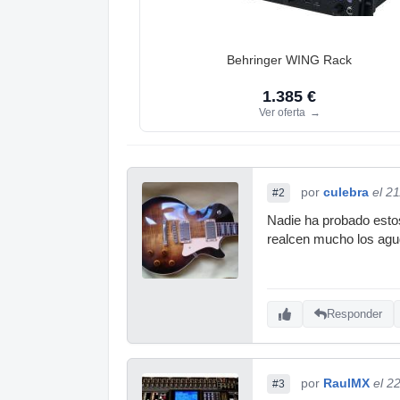
Behringer WING Rack
1.385 €
Ver oferta
→
por
culebra
el 2
#2
Nadie ha probado esto
realcen mucho los agu
Responder
por
RaulMX
el 2
#3