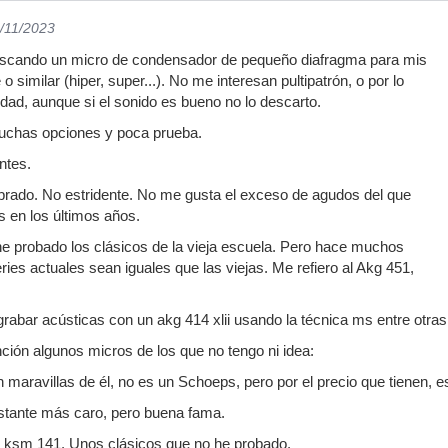
9/11/2023
uscando un micro de condensador de pequeño diafragma para mis
o similar (hiper, super...). No me interesan pultipatrón, o por lo
dad, aunque si el sonido es bueno no lo descarto.
uchas opciones y poca prueba.
ntes.
brado. No estridente. No me gusta el exceso de agudos del que
 en los últimos años.
 he probado los clásicos de la vieja escuela. Pero hace muchos
ies actuales sean iguales que las viejas. Me refiero al Akg 451,
grabar acústicas con un akg 414 xlii usando la técnica ms entre otras,
ción algunos micros de los que no tengo ni idea:
 maravillas de él, no es un Schoeps, pero por el precio que tienen, 
stante más caro, pero buena fama.
 ksm 141. Unos clásicos que no he probado.