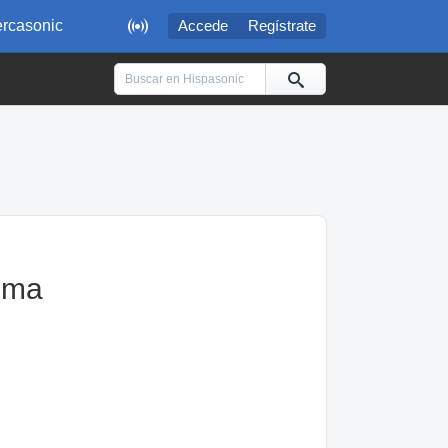

rcasonic
Accede
Regístrate
gma