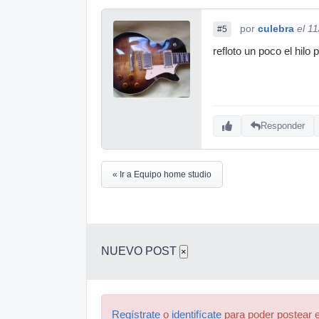
por
culebra
el 1
#5
refloto un poco el hilo
Responder
« Ir a Equipo home studio
NUEVO POST
×
Regístrate
o
identifícate
para poder postear e