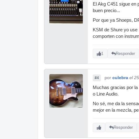
El Akg C451 sigue en 
buen precio...
Por que ya Shoeps, DPA
KSM de Shure yo use u
comporten con instrum
1
Responder
por
culebra
el 2
#4
Muchas gracias por la 
o Line Audio.
No sé, me da la sensa
mejor en la mezcla, pe
Responder