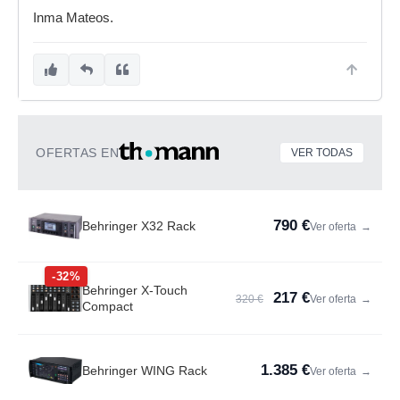
Inma Mateos.
OFERTAS EN
VER TODAS
790 €
Behringer X32 Rack
Ver oferta
→
-32%
Behringer X-Touch
217 €
320 €
Ver oferta
→
Compact
1.385 €
Behringer WING Rack
Ver oferta
→