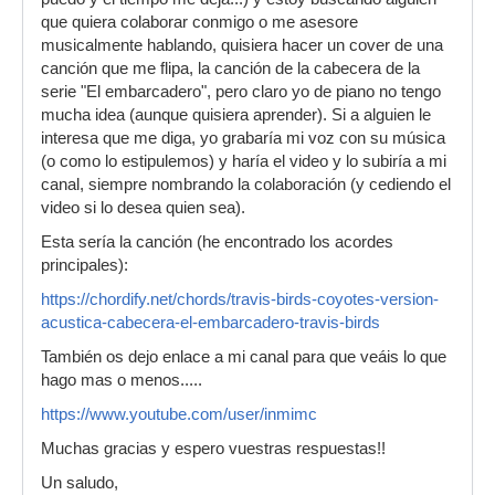
que quiera colaborar conmigo o me asesore
musicalmente hablando, quisiera hacer un cover de una
canción que me flipa, la canción de la cabecera de la
serie "El embarcadero", pero claro yo de piano no tengo
mucha idea (aunque quisiera aprender). Si a alguien le
interesa que me diga, yo grabaría mi voz con su música
(o como lo estipulemos) y haría el video y lo subiría a mi
canal, siempre nombrando la colaboración (y cediendo el
video si lo desea quien sea).
Esta sería la canción (he encontrado los acordes
principales):
https://chordify.net/chords/travis-birds-coyotes-version-
acustica-cabecera-el-embarcadero-travis-birds
También os dejo enlace a mi canal para que veáis lo que
hago mas o menos.....
https://www.youtube.com/user/inmimc
Muchas gracias y espero vuestras respuestas!!
Un saludo,