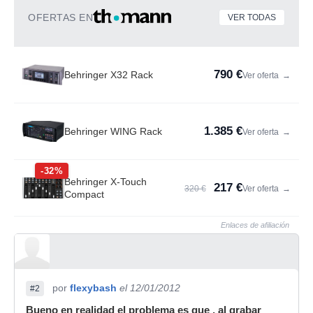
OFERTAS EN
VER TODAS
790 €
Behringer X32 Rack
Ver oferta
→
1.385 €
Behringer WING Rack
Ver oferta
→
-32%
Behringer X-Touch
217 €
320 €
Ver oferta
→
Compact
Enlaces de afiliación
por
flexybash
el 12/01/2012
#2
Bueno en realidad el problema es que , al grabar