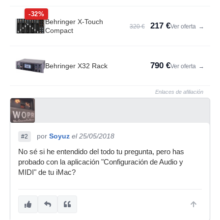
-32%
Behringer X-Touch
217 €
320 €
Ver oferta
→
Compact
790 €
Behringer X32 Rack
Ver oferta
→
Enlaces de afiliación
por
Soyuz
el 25/05/2018
#2
No sé si he entendido del todo tu pregunta, pero has
probado con la aplicación "Configuración de Audio y
MIDI" de tu iMac?