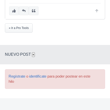
« Ir a Pro Tools
NUEVO POST
×
Regístrate
o
identifícate
para poder postear en este
hilo