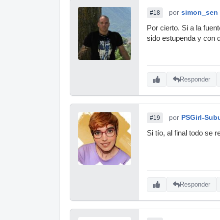
por
simon_sen
#18
Por cierto. Si a la fue
sido estupenda y con d
Responder
por
PSGirl-Sub
#19
Si tío, al final todo s
Responder