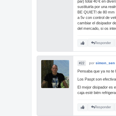
par) total 40 € en div
sustituirla por una r
BE QUIET! de 80 mm a 7
a 5v con control de ve
cambiar el disipador 
del mercado, si os inte
Responder
por
simon_sen
#22
Pensaba que ya no te ha
Los Paspt son efectiv
El mejor disipador es
caja esté bién refriger
Responder