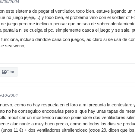
29/09/2004
on este sistema de pegar el ventilador, todo bien, estuve jugando un 
ue no juego jejeje,...) y todo bien, el problema vino con el soldier of F
e juego pero me inclino a pensar que no sea de sobrecalentamiento 
 pantalla ni se cuelga el pc, simplemente casca el juego y se sale, p
 funciona, incluso dandole caña con juegos, aq claro si se usa de co
que sea weno,...
Citar
6/10/2004
 nuevo, como no hay respueta en el foro a mi pregunta la contestare 
sto no he conseguido encotrarlas pero si que hay unas tapas de metac
llo modificar un mostrenco ruidoso poniendole dos ventiladores sile
ente alucinante a muy buen precio, como no todos los dias se produ
(unos 11 €) + dos ventiladores ultrsilencioso (otros 29, dicen que los