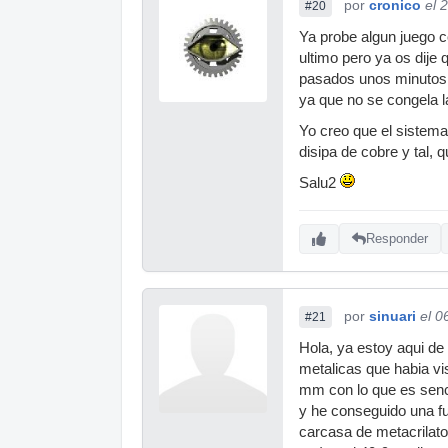
por
cronico
el 
#20
Ya probe algun juego c
ultimo pero ya os dije q
pasados unos minutos d
ya que no se congela la
Yo creo que el sistema
disipa de cobre y tal, 
Salu2
Responder
por
sinuari
el 0
#21
Hola, ya estoy aqui de
metalicas que habia vi
mm con lo que es senci
y he conseguido una fu
carcasa de metacrilato 