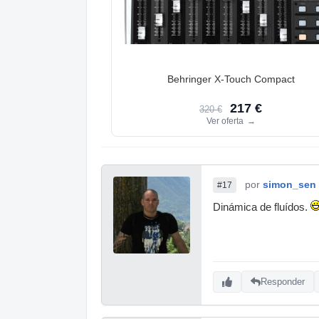
Behringer X-Touch Compact
217 €
320 €
Ver oferta
→
por
simon_sen
#17
Dinámica de fluídos.
Responder