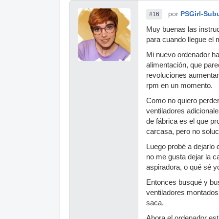
por
PSGirl-Sub
#16
Muy buenas las instruc
para cuando llegue el
Mi nuevo ordenador hac
alimentación, que par
revoluciones aumentan
rpm en un momento.
Como no quiero perder 
ventiladores adicionales
de fábrica es el que p
carcasa, pero no solu
Luego probé a dejarlo c
no me gusta dejar la c
aspiradora, o qué sé y
Entonces busqué y busq
ventiladores montados 
saca.
Ahora el ordenador est