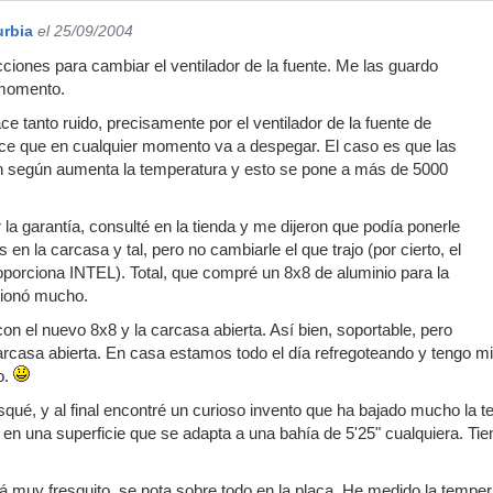
urbia
el 25/09/2004
ciones para cambiar el ventilador de la fuente. Me las guardo
 momento.
e tanto ruido, precisamente por el ventilador de la fuente de
ece que en cualquier momento va a despegar. El caso es que las
 según aumenta la temperatura y esto se pone a más de 5000
la garantía, consulté en la tienda y me dijeron que podía ponerle
 en la carcasa y tal, pero no cambiarle el que trajo (por cierto, el
roporciona INTEL). Total, que compré un 8x8 de aluminio para la
cionó mucho.
on el nuevo 8x8 y la carcasa abierta. Así bien, soportable, pero
arcasa abierta. En casa estamos todo el día refregoteando y tengo mi
o.
ué, y al final encontré un curioso invento que ha bajado mucho la 
en una superficie que se adapta a una bahía de 5'25" cualquiera. Tien
á muy fresquito, se nota sobre todo en la placa. He medido la temper