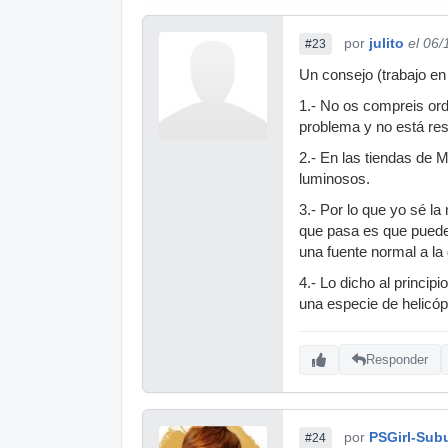
por
julito
el 06
#23
Un consejo (trabajo en
1.- No os compreis ord
problema y no está res
2.- En las tiendas de M
luminosos.
3.- Por lo que yo sé l
que pasa es que puede
una fuente normal a la 
4.- Lo dicho al princi
una especie de helicó
Responder
por
PSGirl-Sub
#24