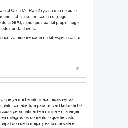
rato al Colin Mc Rae 2 (ya se que no es lo
ortune II ahi si se me cuelga el juego
de la GPU, si no que sea del propio juego,
uede ser de drivers.
ntinuo yo recomendaria un kit especifico con
yo que ya me he informado, esas rejillas
rilato con abertura para un ventilador de 80
ncioso, personalmente a mi me vio la virgen
cen milagros os comento lo que he visto;
 papst son de lo mejor y es lo que vale el