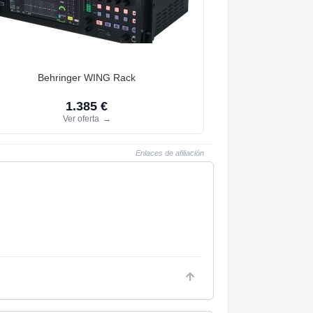
Behringer WING Rack
1.385 €
Ver oferta
→
Enlaces de afiliación