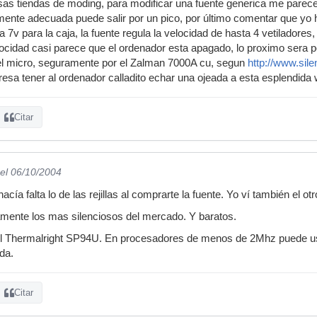
ersas tiendas de moding, para modificar una fuente generica me pare
ealmente adecuada puede salir por un pico, por último comentar que
v para la caja, la fuente regula la velocidad de hasta 4 vetiladores,
locidad casi parece que el ordenador esta apagado, lo proximo sera
del micro, seguramente por el Zalman 7000A cu, segun
http://www.sil
resa tener al ordenador calladito echar una ojeada a esta esplendida 
Citar
el 06/10/2004
cía falta lo de las rejillas al comprarte la fuente. Yo ví también el ot
amente los mas silenciosos del mercado. Y baratos.
 el Thermalright SP94U. En procesadores de menos de 2Mhz puede usar
ada.
Citar