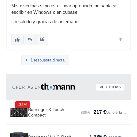
Mis disculpas si no es el lugar apropiado, no sabía si
escribir en Windows o en cubase.
Un saludo y gracias de antemano.
1 respuesta directa
OFERTAS EN
VER TODAS
-32%
Behringer X-Touch
217 €
320 €
Ver oferta
→
Compact
1.385 €