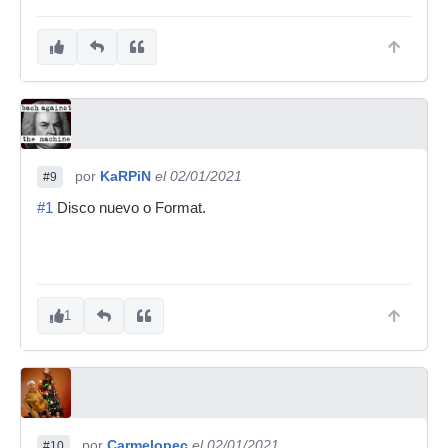
por
KaRPiN
el 02/01/2021
#9
#1
Disco nuevo o Format.
1
por
Carmelopec
el 02/01/2021
#10