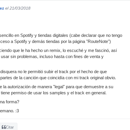
ez
el 21/03/2018
ncillo en Spotify y tiendas digitales (cabe declarar que no tengo
cceso a Spotify y demás tiendas por la página "RouteNote")
ciendo que le ha hecho un remix, lo escuché y me fascinó, así
a usar sin problemas, incluso hasta con fines de venta y
isquera no le permitió subir el track por el hecho de que
artes de la canción que coincidía con mi track original obvio.
 la autorización de manera "legal" para que demuestre a su
 tiene permiso de usar los samples y el track en general.
una forma?
temano. :3
Citar