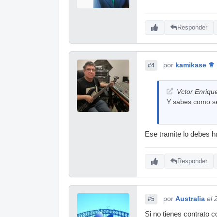
Responder
por
kamikase ♕
#4
Vctor Enrique
Y sabes como se
Ese tramite lo debes ha
Responder
por
Australia
el 
#5
Si no tienes contrato 