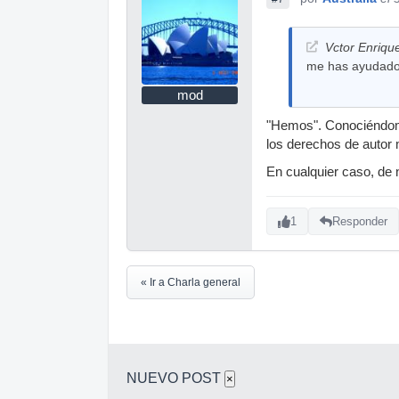
Vctor Enrique
me has ayudad
mod
"Hemos". Conociéndome
los derechos de autor 
En cualquier caso, de n
1
Responder
« Ir a Charla general
NUEVO POST
×