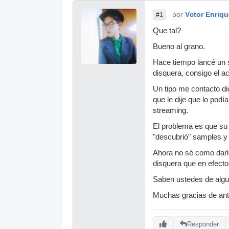
por
Vctor Enriqu
#1
Que tal?
Bueno al grano.
Hace tiempo lancé un se
disquera, consigo el a
Un tipo me contacto di
que le dije que lo podí
streaming.
El problema es que su d
"descubrió" samples y p
Ahora no sé como darle
disquera que en efecto
Saben ustedes de alg
Muchas gracias de an
Responder