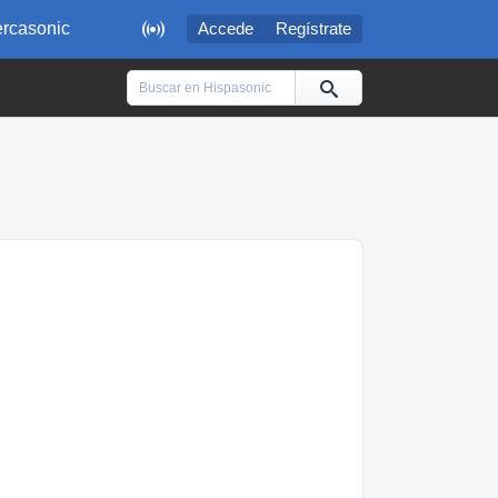

rcasonic
Accede
Regístrate