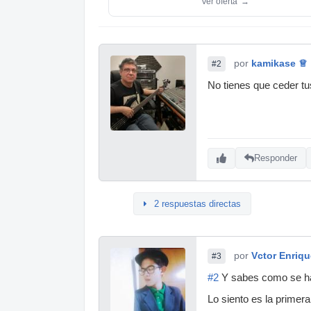
Ver oferta
→
por
kamikase ♕
#2
No tienes que ceder tus
Responder
2 respuestas directas
por
Vctor Enriqu
#3
#2
Y sabes como se ha
Lo siento es la primer