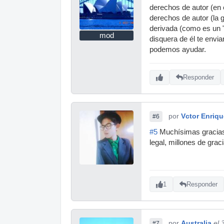
derechos de autor (en 
derechos de autor (la 
derivada (como es un "
mod
disquera de él te envia
podemos ayudar.
Responder
por
Vctor Enriqu
#6
#5
Muchísimas gracias,
legal, millones de grac
1
Responder
por
Australia
el 
#7