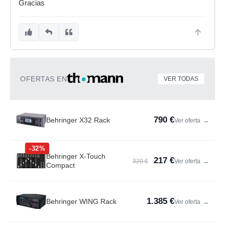
Gracias
OFERTAS EN
VER TODAS
790 €
Behringer X32 Rack
Ver oferta
→
-32%
Behringer X-Touch
217 €
320 €
Ver oferta
→
Compact
1.385 €
Behringer WING Rack
Ver oferta
→