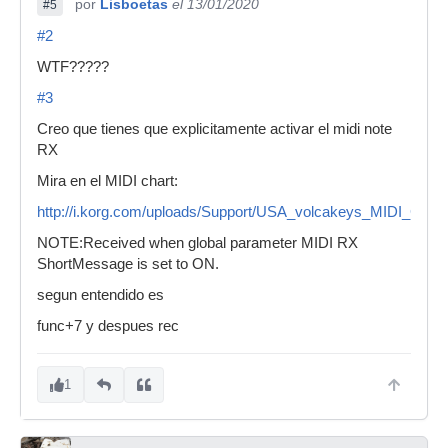
por
Lisboetas
el 13/01/2020
#5
#2
WTF?????
#3
Creo que tienes que explicitamente activar el midi note
RX
Mira en el MIDI chart:
http://i.korg.com/uploads/Support/USA_volcakeys_MIDI_Chart
NOTE:Received when global parameter MIDI RX
ShortMessage is set to ON.
segun entendido es
func+7 y despues rec
1