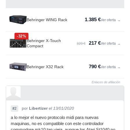
1.385 €
Behringer WING Rack
Ver oferta
→
-32%
Behringer X-Touch
217 €
320 €
Ver oferta
→
Compact
790 €
Behringer X32 Rack
Ver oferta
→
Enlaces de afiliación
por
Libertizer
el 13/01/2020
#2
a lo mejor el nuevo protocolo midi para nuevas
maquinas, no es compatible con este controlador
commodore mk10 tan vieja, aunque los Atari St1040 no