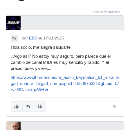
Enlaces de afiliación
por
EBO
el 17/11/2025
#2
Hola socio, me alegra saludarte.
¿Algo así? No estoy muy seguro, pero parece que el
cambio de canal MIDI es muy sencillo y rápido. Y el
precio, pues ya ves...
https://www.thomann.es/m_audio_keystation_61_mk3.htm?
gad_source=1&gad_campaignid=1550876321&gbraid=0AAA
rykl3CacoxgoWHVr