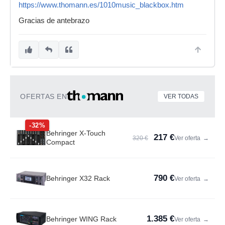
https://www.thomann.es/1010music_blackbox.htm
Gracias de antebrazo
OFERTAS EN
VER TODAS
-32%
Behringer X-Touch
217 €
320 €
Ver oferta
→
Compact
790 €
Behringer X32 Rack
Ver oferta
→
1.385 €
Behringer WING Rack
Ver oferta
→